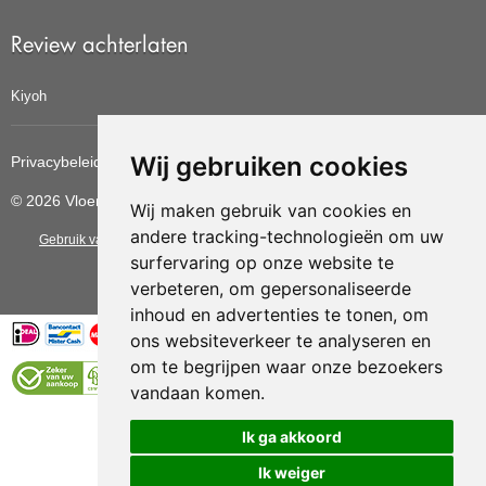
Review achterlaten
Kiyoh
Wij gebruiken cookies
Privacybeleid
Cookiebeleid
Update cookies voorkeuren
© 2026 Vloerbedekkingvoordelig
Wij maken gebruik van cookies en
andere tracking-technologieën om uw
Gebruik van deze site betekent dat u de
algemene voorwaarden
van CBW
surfervaring op onze website te
erkende woonwinkels accepteert.
verbeteren, om gepersonaliseerde
inhoud en advertenties te tonen, om
ons websiteverkeer te analyseren en
om te begrijpen waar onze bezoekers
vandaan komen.
Vloerenvoordelig.nl is een onderdeel van
Ik ga akkoord
Ik weiger