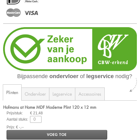
Bijpassende
ondervloer
of
legservice
nodig?
Plinten
Ondervloer
Legservice
Accessoires
Hofmans at Home MDF Moderne Plint 120 x 12 mm
Prijs/stuk:
€ 21,48
Aantal stuks:
Prijs: € -,--
VOEG TOE