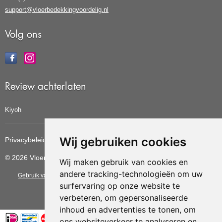
support@vloerbedekkingvoordelig.nl
Volg ons
Review achterlaten
Kiyoh
Wij gebruiken cookies
Privacybeleid
Cookiebeleid
Update cookies voorkeuren
© 2026 Vloerbedekkingvoordelig
Wij maken gebruik van cookies en
andere tracking-technologieën om uw
Gebruik van deze site betekent dat u de
algemene voorwaarden
van CBW
surfervaring op onze website te
erkende woonwinkels accepteert.
verbeteren, om gepersonaliseerde
inhoud en advertenties te tonen, om
ons websiteverkeer te analyseren en