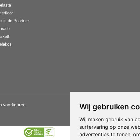
elasta
terfloor
ouis de Poortere
arade
arkett
elakos
s voorkeuren
Wij gebruiken c
Gebruik van deze site betekent d
Wij maken gebruik van c
surfervaring op onze web
advertenties te tonen, o