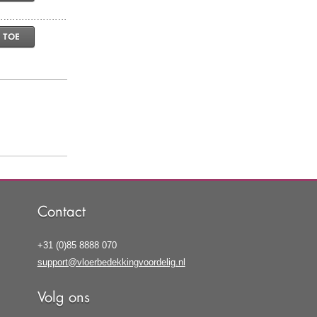
 TOE
Contact
+31 (0)85 8888 070
support@vloerbedekkingvoordelig.nl
Volg ons