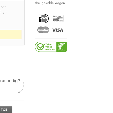
Veel gestelde vragen
 -,--
 -,--
ice
nodig?
 TOE