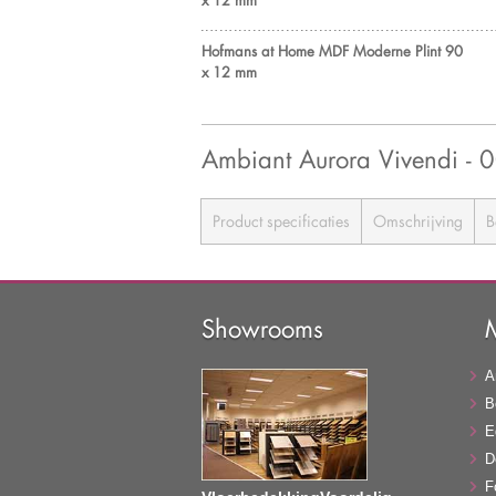
Hofmans at Home MDF Moderne Plint 90
x 12 mm
Ambiant Aurora Vivendi
Product specificaties
Omschrijving
B
Showrooms
A
B
E
D
F