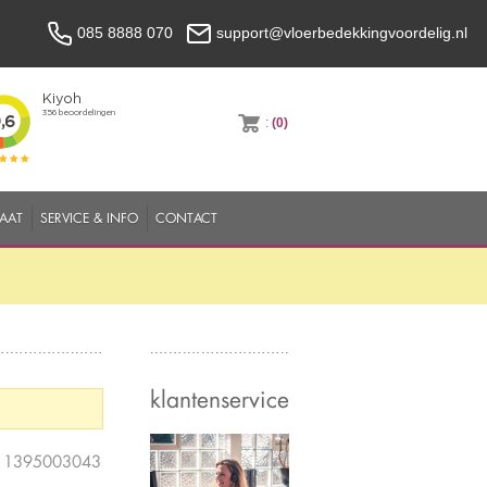
085 8888 070
support@vloerbedekkingvoordelig.nl
:
(0)
MAAT
SERVICE & INFO
CONTACT
klantenservice
e 1395003043