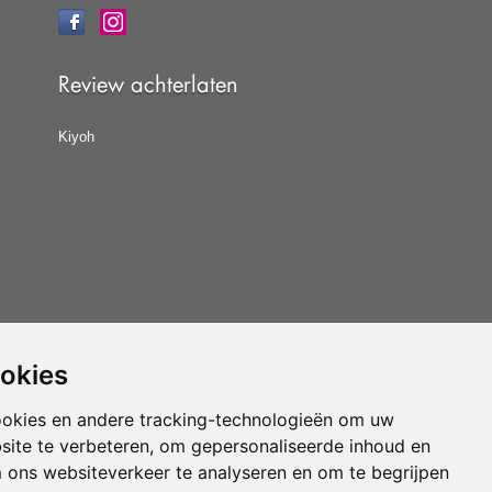
Review achterlaten
Kiyoh
ookies
at u de
algemene voorwaarden
van CBW erkende
woonwinkels accepteert.
ookies en andere tracking-technologieën om uw
site te verbeteren, om gepersonaliseerde inhoud en
Vloerenvoordelig.nl is een onderdeel van
m ons websiteverkeer te analyseren en om te begrijpen