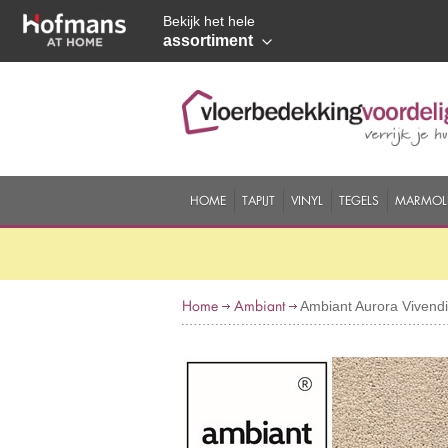
Bekijk het hele
assortiment
HOME
TAPIJT
VINYL
TEGELS
MARMOL
Home
Ambiant
Ambiant Aurora Viven