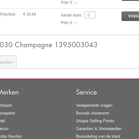
Prijs: € -,--
Prijs/stuk:
€ 16,68
Aantal stuks:
VOEG
Prijs: € -,--
 - 0030 Champagne 1395003043
estellen
Merken
Service
mbiant
Veelgestelde vragen
onaparte
Bezoek showroom
del
Unique Selling Points
esso
Garanties & Voorwaarden
orbo Novilon
Beoordeling van de klant