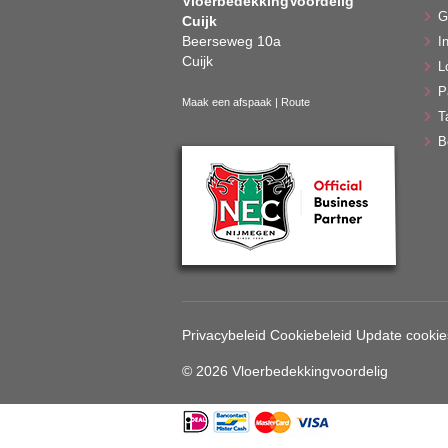
VloerbedekkingVoordelig
G
Cuijk
Beerseweg 10a
In
Cuijk
L
P
Maak een afspaak
|
Route
T
B
Privacybeleid
Cookiebeleid
Update cookie
© 2026 Vloerbedekkingvoordelig