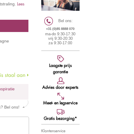
Lees
straling.
Bel ons:
+31 (0)85 8888 070
ma-do 9:30-17:30
vrij 9:30-20:30
pagne
za 9:30-17:00
Laagste prijs
garantie
s staal aan
Advies door experts
nspiratie
Meet- en legservice
s? Bel ons!
Gratis bezorging*
Klantenservice