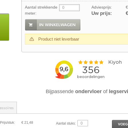
Aantal strekkende
Adviesprijs:
€
Uw prijs:
€
meter:
IN WINKELWAGEN
Product niet leverbaar
Bijpassende
ondervloer
of
legserv
essoires
Prijs/stuk:
€ 21,48
Aantal stuks:
VOEG