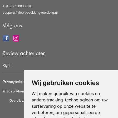
+31 (0)85 8888 070
support@vloerbedekkingvoordelig.nl
Volg ons
Review achterlaten
Kiyoh
Wij gebruiken cookies
Privacybeleid
Cookiebeleid
Update cookies voorkeuren
© 2026 Vloerbedekkingvoordelig
Wij maken gebruik van cookies en
andere tracking-technologieën om uw
Gebruik van deze site betekent dat u de
algemene voorwaarden
van CBW
surfervaring op onze website te
erkende woonwinkels accepteert.
verbeteren, om gepersonaliseerde