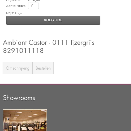
Prijs/stuk:
€ 16,68
Aantal stuks:
Prijs: € -,--
VOEG TOE
Ambiant Castor - 0111 Ijzergrijs
8291011118
Omschrijving
Bestellen
Showrooms