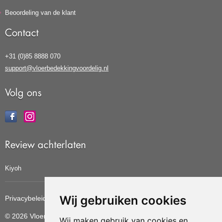
Beoordeling van de klant
Contact
+31 (0)85 8888 070
support@vloerbedekkingvoordelig.nl
Volg ons
Review achterlaten
Kiyoh
Wij gebruiken cookies
Privacybeleid
Cookiebeleid
Update cookies voorkeuren
© 2026 Vloerbedekkingvoordelig
Wij maken gebruik van cookies en