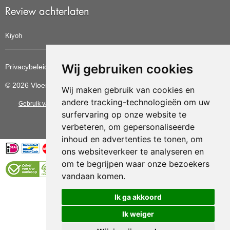
Review achterlaten
Kiyoh
Wij gebruiken cookies
Privacybeleid
Cookiebeleid
Update cookies voorkeuren
© 2026 Vloerbedekkingvoordelig
Wij maken gebruik van cookies en
andere tracking-technologieën om uw
Gebruik van deze site betekent dat u de
algemene voorwaarden
van CBW
surfervaring op onze website te
erkende woonwinkels accepteert.
verbeteren, om gepersonaliseerde
inhoud en advertenties te tonen, om
ons websiteverkeer te analyseren en
om te begrijpen waar onze bezoekers
vandaan komen.
Vloerenvoordelig.nl is een onderdeel van
Ik ga akkoord
Ik weiger