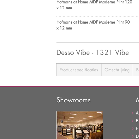
Hofmans at Home MDF Moderne Plint 120
x 12 mm
Hofmans at Home MDF Moderne Plint 90
x 12 mm
Desso Vibe - 1321 Vibe
Product specificaties
Omschrijving
B
Showrooms
A
B
E
D