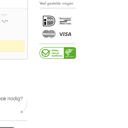
Veel gestelde vragen
 -,--
 -,--
ice
nodig?