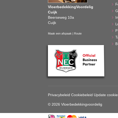
F
VloerbedekkingVoordelig
G
Cuijk
Beerseweg 10a
In
Cuijk
L
P
Maak een afspaak
|
Route
T
B
Privacybeleid
Cookiebeleid
Update cookie
© 2026 Vloerbedekkingvoordelig