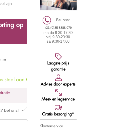
ol zijn
Bel ons:
rting op
+31 (0)85 8888 070
ma-do 9:30-17:30
vrij 9:30-20:30
za 9:30-17:00
eter
Laagste prijs
garantie
s staal aan
Advies door experts
piratie
Meet- en legservice
s? Bel ons!
Gratis bezorging*
Klantenservice