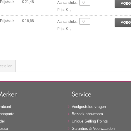
Prijs/stuk:
€ 21,48
Aantal stuks:
VOEG
Prijs: € -,--
Prijs/stuk:
€ 16,68
Aantal stuks:
VOEG
Prijs: € -,--
estellen
Merken
Service
mbiant
Veelgestelde vragen
onaparte
Bezoek showroom
del
Unique Selling Points
esso
Garanties & Voorwaarden