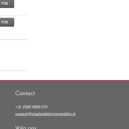
 TOE
 TOE
Contact
+31 (0)85 8888 070
support@vloerbedekkingvoordelig.nl
Volg ons