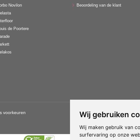
orbo Novilon
Beoordeling van de klant
elasta
terfloor
ouis de Poortere
arade
arkett
elakos
s voorkeuren
Wij gebruiken c
Gebruik van deze site betekent d
Wij maken gebruik van c
surfervaring op onze web