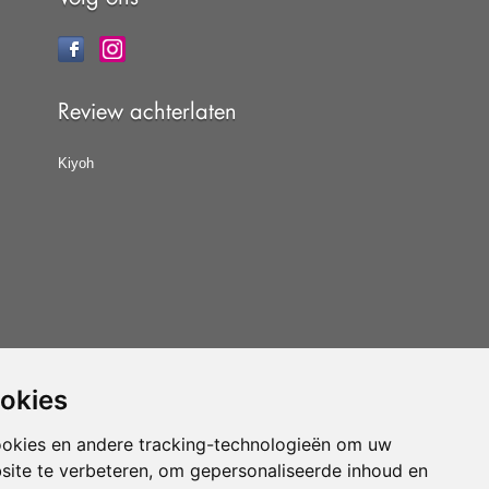
Review achterlaten
Kiyoh
ookies
at u de
algemene voorwaarden
van CBW erkende
woonwinkels accepteert.
ookies en andere tracking-technologieën om uw
site te verbeteren, om gepersonaliseerde inhoud en