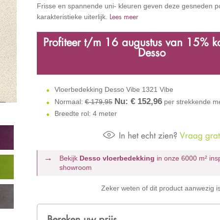
Frisse en spannende uni- kleuren geven deze gesneden po
Lees meer
karakteristieke uiterlijk.
Profiteer t/m 16 augustus
van
15% ko
Desso
Vloerbedekking Desso Vibe 1321 Vibe
Nu: €
152,96
Normaal:
€ 179,95
per strekkende m
Breedte rol: 4 meter
In het echt zien?
Vraag grati
Bekijk
Desso vloerbedekking
in onze 6000 m²
ins
showroom
Zeker weten of dit product aanwezig i
Bereken uw prijs