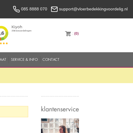
085 8888 070
support@vloerbedekkingvoordelig.nl
:
(0)
MAAT
SERVICE & INFO
CONTACT
klantenservice