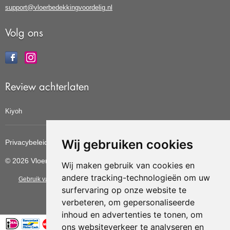
support@vloerbedekkingvoordelig.nl
Volg ons
Review achterlaten
Kiyoh
Wij gebruiken cookies
Privacybeleid
Cookiebeleid
Update cookies voorkeuren
© 2026 Vloerbedekkingvoordelig
Wij maken gebruik van cookies en
andere tracking-technologieën om uw
Gebruik van deze site betekent dat u de
algemene voorwaarden
van CBW
surfervaring op onze website te
erkende woonwinkels accepteert.
verbeteren, om gepersonaliseerde
inhoud en advertenties te tonen, om
ons websiteverkeer te analyseren en