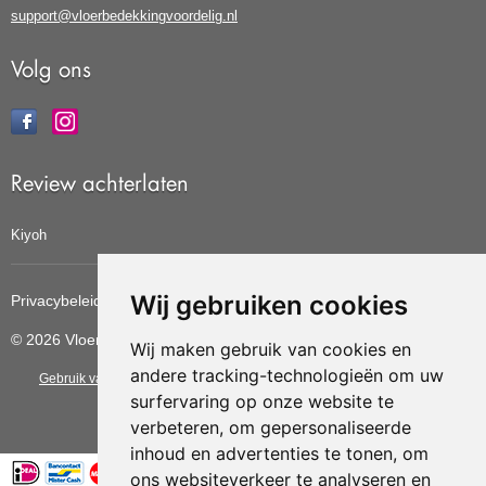
support@vloerbedekkingvoordelig.nl
Volg ons
Review achterlaten
Kiyoh
Wij gebruiken cookies
Privacybeleid
Cookiebeleid
Update cookies voorkeuren
© 2026 Vloerbedekkingvoordelig
Wij maken gebruik van cookies en
andere tracking-technologieën om uw
Gebruik van deze site betekent dat u de
algemene voorwaarden
van CBW
surfervaring op onze website te
erkende woonwinkels accepteert.
verbeteren, om gepersonaliseerde
inhoud en advertenties te tonen, om
ons websiteverkeer te analyseren en