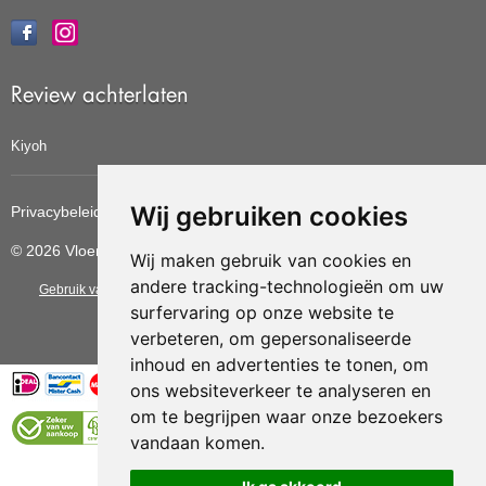
Review achterlaten
Kiyoh
Wij gebruiken cookies
Privacybeleid
Cookiebeleid
Update cookies voorkeuren
© 2026 Vloerbedekkingvoordelig
Wij maken gebruik van cookies en
andere tracking-technologieën om uw
Gebruik van deze site betekent dat u de
algemene voorwaarden
van CBW
surfervaring op onze website te
erkende woonwinkels accepteert.
verbeteren, om gepersonaliseerde
inhoud en advertenties te tonen, om
ons websiteverkeer te analyseren en
om te begrijpen waar onze bezoekers
vandaan komen.
Vloerenvoordelig.nl is een onderdeel van