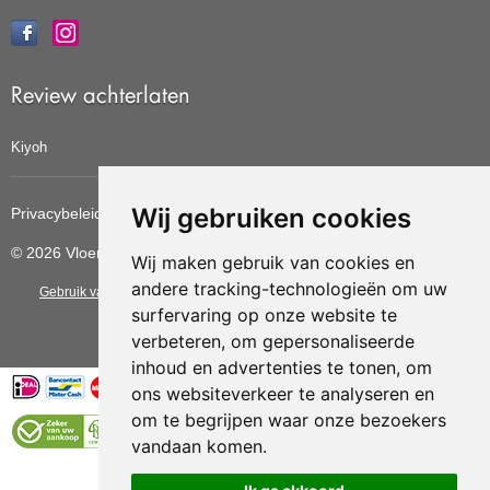
Review achterlaten
Kiyoh
Wij gebruiken cookies
Privacybeleid
Cookiebeleid
Update cookies voorkeuren
© 2026 Vloerbedekkingvoordelig
Wij maken gebruik van cookies en
andere tracking-technologieën om uw
Gebruik van deze site betekent dat u de
algemene voorwaarden
van CBW
surfervaring op onze website te
erkende woonwinkels accepteert.
verbeteren, om gepersonaliseerde
inhoud en advertenties te tonen, om
ons websiteverkeer te analyseren en
om te begrijpen waar onze bezoekers
vandaan komen.
Vloerenvoordelig.nl is een onderdeel van