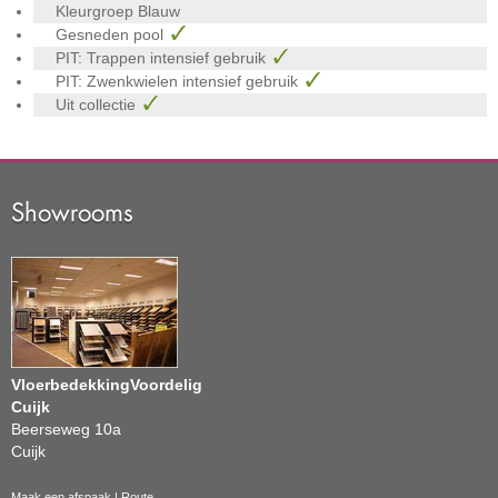
Kleurgroep
Blauw
Gesneden pool
PIT: Trappen intensief gebruik
PIT: Zwenkwielen intensief gebruik
Uit collectie
Showrooms
VloerbedekkingVoordelig
Cuijk
Beerseweg 10a
Cuijk
Maak een afspaak
|
Route