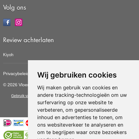
Volg ons
Review achterlaten
Kiyoh
Wij gebruiken cookies
Privacybeleid
Cookiebeleid
Update cookies voorkeuren
© 2026 Vloerbedekkingvoordelig
Wij maken gebruik van cookies en
andere tracking-technologieën om uw
Gebruik van deze site betekent dat u de
algemene voorwaarden
van CBW
surfervaring op onze website te
erkende woonwinkels accepteert.
verbeteren, om gepersonaliseerde
inhoud en advertenties te tonen, om
ons websiteverkeer te analyseren en
om te begrijpen waar onze bezoekers