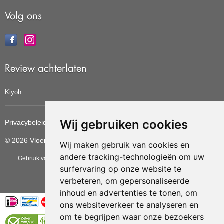
Volg ons
Review achterlaten
Kiyoh
Wij gebruiken cookies
Privacybeleid
Cookiebeleid
Update cookies voorkeuren
© 2026 Vloerbedekkingvoordelig
Wij maken gebruik van cookies en
andere tracking-technologieën om uw
Gebruik van deze site betekent dat u de
algemene voorwaarden
van CBW
surfervaring op onze website te
erkende woonwinkels accepteert.
verbeteren, om gepersonaliseerde
inhoud en advertenties te tonen, om
ons websiteverkeer te analyseren en
om te begrijpen waar onze bezoekers