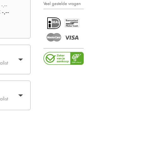
Veel gestelde vragen
 -,--
 -,--
list
list