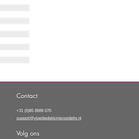
Contact
+31 (0)85 8888 070
support@vloerbedekkingvoordelig.nl
Volg ons