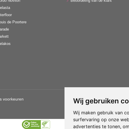
orbo Novilon
Beoordeling van de klant
elasta
terfloor
ouis de Poortere
arade
arkett
elakos
s voorkeuren
Wij gebruiken c
Gebruik van deze site betekent d
Wij maken gebruik van c
surfervaring op onze web
advertenties te tonen, o