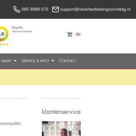
085 8888 070
support@vloerbedekkingvoordelig.nl
:
(0)
P MAAT
SERVICE & INFO
CONTACT
klantenservice
eurenpallet.