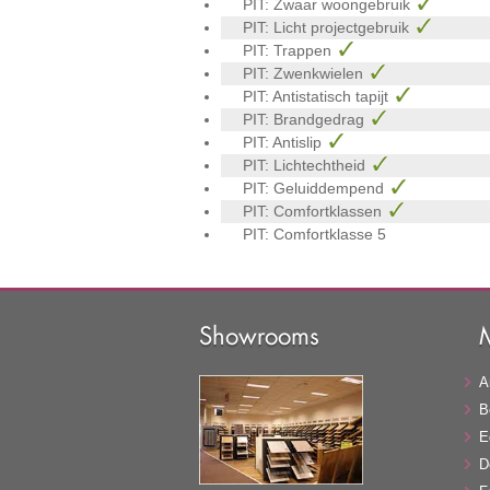
PIT: Zwaar woongebruik
PIT: Licht projectgebruik
PIT: Trappen
PIT: Zwenkwielen
PIT: Antistatisch tapijt
PIT: Brandgedrag
PIT: Antislip
PIT: Lichtechtheid
PIT: Geluiddempend
PIT: Comfortklassen
PIT: Comfortklasse
5
Showrooms
A
B
E
D