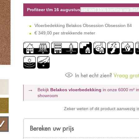
Profiteer t/m 16 augustus
tot wel 15% korting op Bela
Vloerbedekking Belakos Obsession Obsession 84
€
349,00 per strekkende meter
In het echt zien?
Vraag grati
Bekijk
Belakos vloerbedekking
in onze 6000 m²
i
showroom
Zeker weten of dit product aanwezig i
Bereken uw prijs