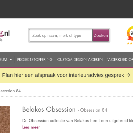
Zoeken
EUM
PROJECTSTOFFERING
CUSTOM DESIGN-VLOEREN
VLOERKLEED O
Plan hier een afspraak voor interieuradvies gesprek
session 84
Belakos Obsession
- Obsession 84
De Obsession collectie van Belakos heeft een uitgebreid kl
Lees meer