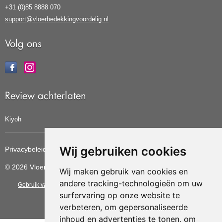
+31 (0)85 8888 070
support@vloerbedekkingvoordelig.nl
Volg ons
Review achterlaten
Kiyoh
Wij gebruiken cookies
Privacybeleid
Cookiebeleid
Update cookies voorkeuren
© 2026 Vloerbedekkingvoordelig
Wij maken gebruik van cookies en
andere tracking-technologieën om uw
Gebruik van deze site betekent dat u de
algemene voorwaarden
van CBW
surfervaring op onze website te
erkende woonwinkels accepteert.
verbeteren, om gepersonaliseerde
inhoud en advertenties te tonen, om