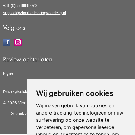
+31 (0)85 8888 070
support@vloerbedekkingvoordelig.nl
Volg ons
Review achterlaten
Kiyoh
Wij gebruiken cookies
Privacybeleid
Cookiebeleid
Update cookies voorkeuren
© 2026 Vloerbedekkingvoordelig
Wij maken gebruik van cookies en
andere tracking-technologieën om uw
Gebruik van deze site betekent dat u de
algemene voorwaarden
van CBW
surfervaring op onze website te
erkende woonwinkels accepteert.
verbeteren, om gepersonaliseerde
inhoud en advertenties te tonen, om