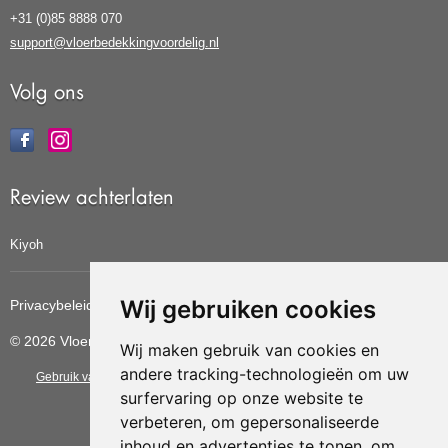
+31 (0)85 8888 070
support@vloerbedekkingvoordelig.nl
Volg ons
Review achterlaten
Kiyoh
Wij gebruiken cookies
Privacybeleid
Cookiebeleid
Update cookies voorkeuren
© 2026 Vloerbedekkingvoordelig
Wij maken gebruik van cookies en
andere tracking-technologieën om uw
Gebruik van deze site betekent dat u de
algemene voorwaarden
van CBW
surfervaring op onze website te
erkende woonwinkels accepteert.
verbeteren, om gepersonaliseerde
inhoud en advertenties te tonen, om