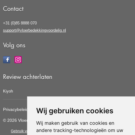
Contact
+31 (0)85 8888 070
support@vloerbedekkingvoordelig.nl
Volg ons
Review achterlaten
Kiyoh
Wij gebruiken cookies
Privacybeleid
Cookiebeleid
Update cookies voorkeuren
© 2026 Vloerbedekkingvoordelig
Wij maken gebruik van cookies en
andere tracking-technologieën om uw
Gebruik van deze site betekent dat u de
algemene voorwaarden
van CBW