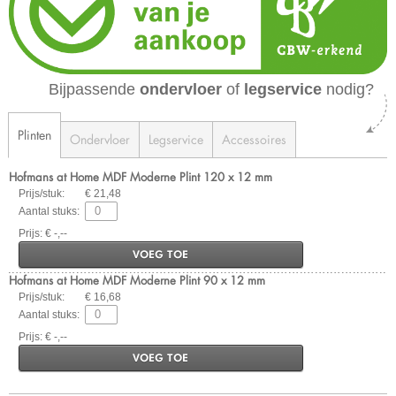
Bijpassende
ondervloer
of
legservice
nodig?
Plinten
Ondervloer
Legservice
Accessoires
Hofmans at Home MDF Moderne Plint 120 x 12 mm
Prijs/stuk:
€ 21,48
Aantal stuks:
Prijs: € -,--
VOEG TOE
Hofmans at Home MDF Moderne Plint 90 x 12 mm
Prijs/stuk:
€ 16,68
Aantal stuks:
Prijs: € -,--
VOEG TOE