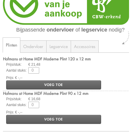
Bijpassende
ondervloer
of
legservice
nodig?
Plinten
Ondervloer
Legservice
Accessoires
Hofmans at Home MDF Moderne Plint 120 x 12 mm
Prijs/stuk:
€ 21,48
Aantal stuks:
Prijs: € -,--
VOEG TOE
Hofmans at Home MDF Moderne Plint 90 x 12 mm
Prijs/stuk:
€ 16,68
Aantal stuks:
Prijs: € -,--
VOEG TOE