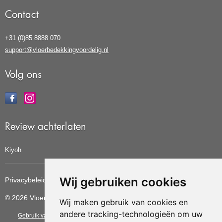
Contact
+31 (0)85 8888 070
support@vloerbedekkingvoordelig.nl
Volg ons
Review achterlaten
Kiyoh
Wij gebruiken cookies
Privacybeleid
Cookiebeleid
Update cookies voorkeuren
© 2026 Vloerbedekkingvoordelig
Wij maken gebruik van cookies en
andere tracking-technologieën om uw
Gebruik van deze site betekent dat u de
algemene voorwaarden
van CBW