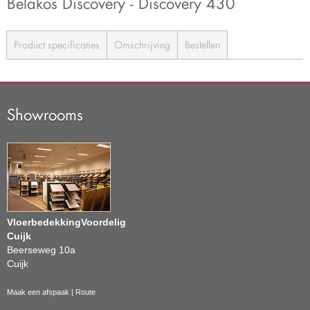
Belakos Discovery - Discovery 430
Product specificaties
Omschrijving
Bestellen
Showrooms
VloerbedekkingVoordelig
Cuijk
Beerseweg 10a
Cuijk
Maak een afspaak
|
Route