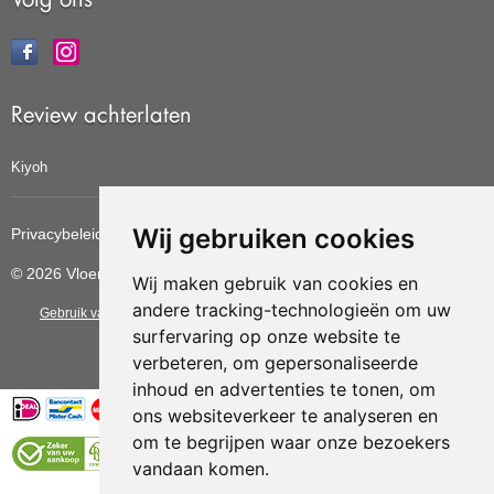
Review achterlaten
Kiyoh
Wij gebruiken cookies
Privacybeleid
Cookiebeleid
Update cookies voorkeuren
© 2026 Vloerbedekkingvoordelig
Wij maken gebruik van cookies en
andere tracking-technologieën om uw
Gebruik van deze site betekent dat u de
algemene voorwaarden
van CBW
surfervaring op onze website te
erkende woonwinkels accepteert.
verbeteren, om gepersonaliseerde
inhoud en advertenties te tonen, om
ons websiteverkeer te analyseren en
om te begrijpen waar onze bezoekers
vandaan komen.