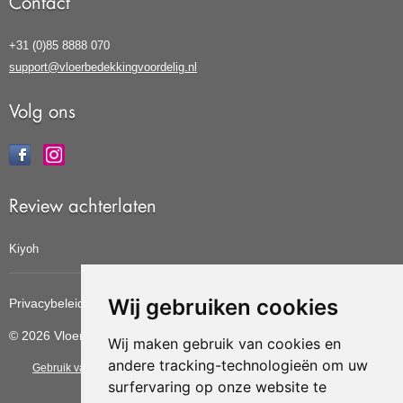
Contact
+31 (0)85 8888 070
support@vloerbedekkingvoordelig.nl
Volg ons
Review achterlaten
Kiyoh
Wij gebruiken cookies
Privacybeleid
Cookiebeleid
Update cookies voorkeuren
© 2026 Vloerbedekkingvoordelig
Wij maken gebruik van cookies en
andere tracking-technologieën om uw
Gebruik van deze site betekent dat u de
algemene voorwaarden
van CBW
surfervaring op onze website te
erkende woonwinkels accepteert.