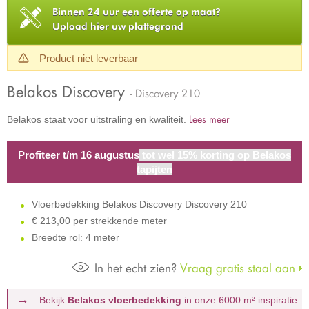
Binnen 24 uur een offerte op maat?
Upload hier uw plattegrond
Product niet leverbaar
Belakos Discovery
- Discovery 210
Lees meer
Belakos staat voor uitstraling en kwaliteit.
Profiteer t/m 16 augustus
tot wel 15% korting op Belakos
tapijten
Vloerbedekking Belakos Discovery Discovery 210
€
213,00 per strekkende meter
Breedte rol: 4 meter
In het echt zien?
Vraag gratis staal aan
Bekijk
Belakos vloerbedekking
in onze 6000 m²
inspiratie