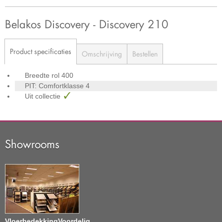
Belakos Discovery - Discovery 210
Product specificaties
Omschrijving
Bestellen
Breedte rol
400
PIT: Comfortklasse
4
Uit collectie
Showrooms
VloerbedekkingVoordelig