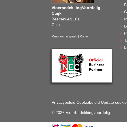
F
VloerbedekkingVoordelig
G
Cuijk
Beerseweg 10a
In
Cuijk
L
P
Maak een afspaak
|
Route
T
B
Privacybeleid
Cookiebeleid
Update cookie
© 2026 Vloerbedekkingvoordelig