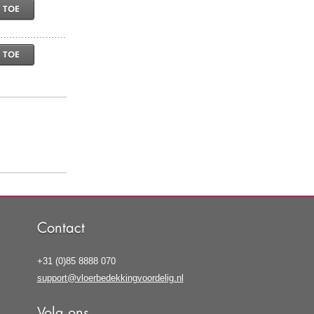
 TOE
 TOE
Contact
+31 (0)85 8888 070
support@vloerbedekkingvoordelig.nl
Volg ons