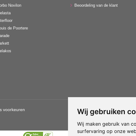
orbo Novilon
Beoordeling van de klant
elasta
terfloor
ouis de Poortere
arade
arkett
elakos
s voorkeuren
Wij gebruiken c
Gebruik van deze site betekent d
Wij maken gebruik van c
surfervaring op onze web