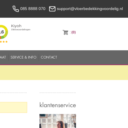
085 8888 070
support@vloerbedekkingvoordelig.nl
:
(0)
MAAT
SERVICE & INFO
CONTACT
klantenservice