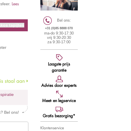
Lees
 sfeer.
Bel ons:
kos tapijten
+31 (0)85 8888 070
ma-do 9:30-17:30
vrij 9:30-20:30
za 9:30-17:00
eter
Laagste prijs
garantie
s staal aan
Advies door experts
nspiratie
Meet- en legservice
s? Bel ons!
Gratis bezorging*
Klantenservice