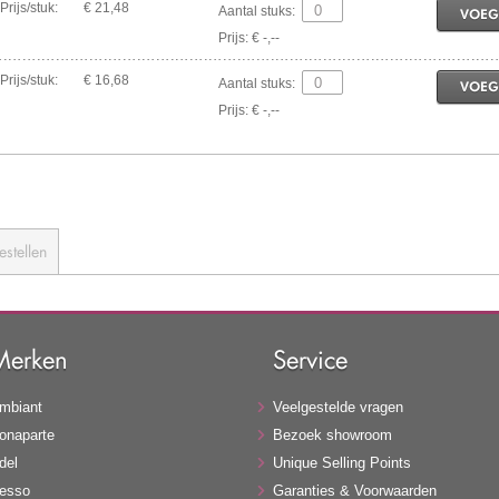
Prijs/stuk:
€ 21,48
Aantal stuks:
VOEG
Prijs: € -,--
Prijs/stuk:
€ 16,68
Aantal stuks:
VOEG
Prijs: € -,--
estellen
Merken
Service
mbiant
Veelgestelde vragen
onaparte
Bezoek showroom
del
Unique Selling Points
esso
Garanties & Voorwaarden