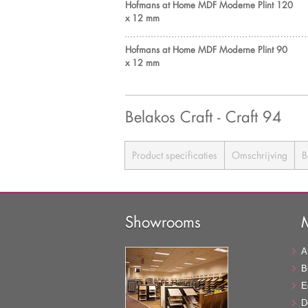
Hofmans at Home MDF Moderne Plint 120
x 12 mm
Hofmans at Home MDF Moderne Plint 90
x 12 mm
Belakos Craft - Craft 94
Product specificaties
Omschrijving
B
Showrooms
A
B
E
D