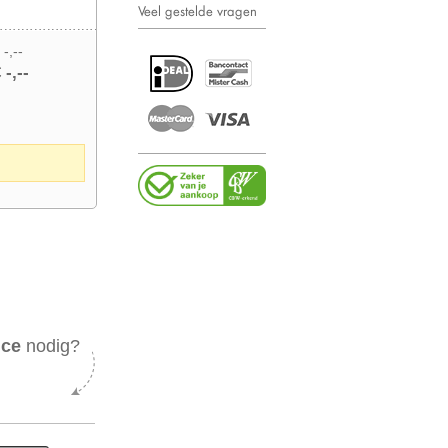
Veel gestelde vragen
 -,--
 -,--
ice
nodig?