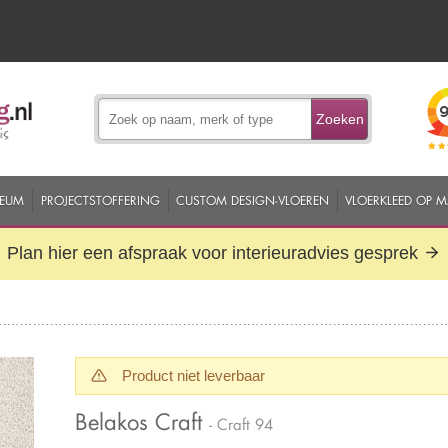
Zoeken
EUM
PROJECTSTOFFERING
CUSTOM DESIGN-VLOEREN
VLOERKLEED OP 
Plan hier een afspraak voor interieuradvies gesprek
Product niet leverbaar
Belakos Craft
- Craft 94