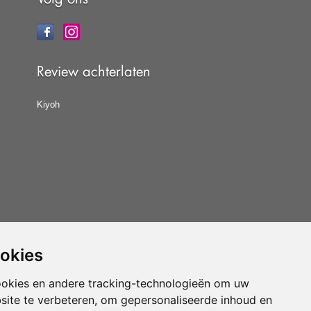
Review achterlaten
Kiyoh
ookies
at u de
algemene voorwaarden
van CBW erkende
woonwinkels accepteert.
ookies en andere tracking-technologieën om uw
site te verbeteren, om gepersonaliseerde inhoud en