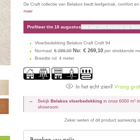
De Craft collectie van Belakos biedt leefgemak, comfort en
meer
Profiteer t/m 16 augustus
tot wel 15% korting op Bela
Vloerbedekking Belakos Craft Craft 94
Nu: €
269,10
Normaal:
€ 299,00
per strekkende m
Breedte rol: 4 meter
In het echt zien?
Vraag grati
Bekijk
Belakos vloerbedekking
in onze 6000 m²
i
showroom
Zeker weten of dit product aanwezig i
Bereken uw prijs