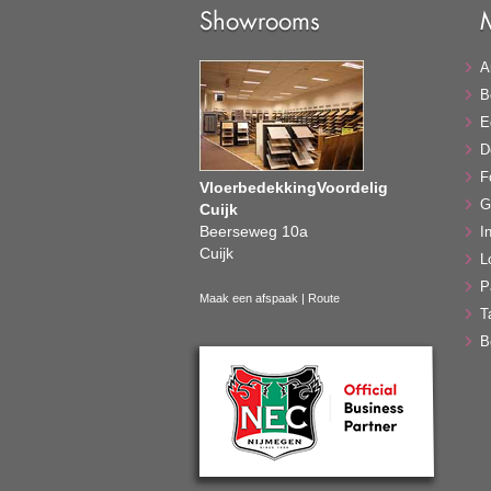
Showrooms
A
B
E
D
F
VloerbedekkingVoordelig
G
Cuijk
Beerseweg 10a
In
Cuijk
L
P
Maak een afspaak
|
Route
T
B