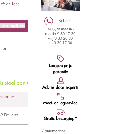
Lees
 sfeer.
Bel ons:
kos tapijten
+31 (0)85 8888 070
ma-do 9:30-17:30
vrij 9:30-20:30
za 9:30-17:00
eter
Laagste prijs
garantie
s staal aan
Advies door experts
nspiratie
Meet- en legservice
s? Bel ons!
Gratis bezorging*
Klantenservice