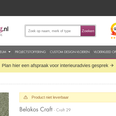
Zoeken
EUM
PROJECTSTOFFERING
CUSTOM DESIGN-VLOEREN
VLOERKLEED O
Plan hier een afspraak voor interieuradvies gesprek
Product niet leverbaar
Belakos Craft
- Craft 29