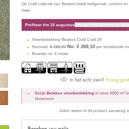
De Craft collectie van Belakos biedt leefgemak, comfort en
meer
Profiteer t/m 16 augustus
tot wel 15% korting op Bela
Vloerbedekking Belakos Craft Craft 29
Nu: €
269,10
Normaal:
€ 299,00
per strekkende m
Breedte rol: 4 meter
In het echt zien?
Vraag grati
Bekijk
Belakos vloerbedekking
in onze 6000 m²
i
showroom
Zeker weten of dit product aanwezig i
Bereken uw prijs