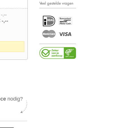
Veel gestelde vragen
 -,--
 -,--
ice
nodig?