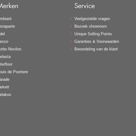
Merken
Service
mbiant
Veelgestelde vragen
onaparte
Bezoek showroom
del
Unique Selling Points
esso
Garanties & Voorwaarden
orbo Novilon
Beoordeling van de klant
elasta
terfloor
ouis de Poortere
arade
arkett
elakos