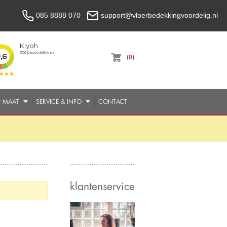
085 8888 070
support@vloerbedekkingvoordelig.nl
:
(0)
P MAAT
SERVICE & INFO
CONTACT
klantenservice