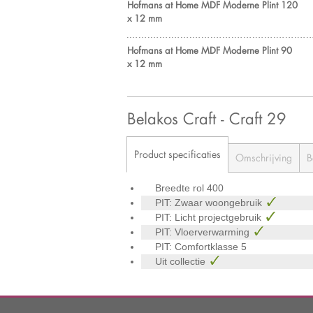
Hofmans at Home MDF Moderne Plint 120
x 12 mm
Hofmans at Home MDF Moderne Plint 90
x 12 mm
Belakos Craft - Craft 29
Product specificaties
Omschrijving
B
Breedte rol
400
PIT: Zwaar woongebruik
PIT: Licht projectgebruik
PIT: Vloerverwarming
PIT: Comfortklasse
5
Uit collectie