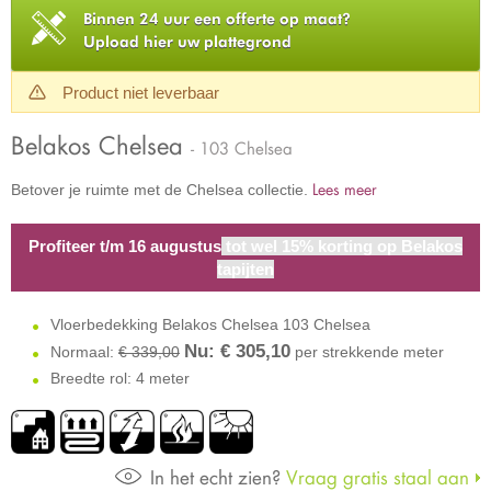
Binnen 24 uur een offerte op maat?
Upload hier uw plattegrond
Product niet leverbaar
Belakos Chelsea
- 103 Chelsea
Lees meer
Betover je ruimte met de Chelsea collectie.
Profiteer t/m 16 augustus
tot wel 15% korting op Belakos
tapijten
Vloerbedekking Belakos Chelsea 103 Chelsea
Nu: €
305,10
Normaal:
€ 339,00
per strekkende meter
Breedte rol: 4 meter
In het echt zien?
Vraag gratis staal aan