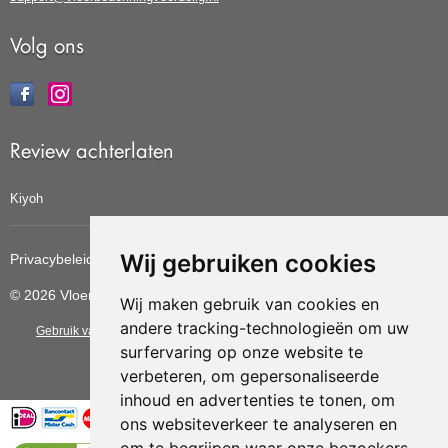
Volg ons
Review achterlaten
Kiyoh
Wij gebruiken cookies
Privacybeleid
Cookiebeleid
Update cookies voorkeuren
© 2026 Vloerbedekkingvoordelig
Wij maken gebruik van cookies en
andere tracking-technologieën om uw
Gebruik van deze site betekent dat u de
algemene voorwaarden
van CBW
surfervaring op onze website te
erkende woonwinkels accepteert.
verbeteren, om gepersonaliseerde
inhoud en advertenties te tonen, om
ons websiteverkeer te analyseren en