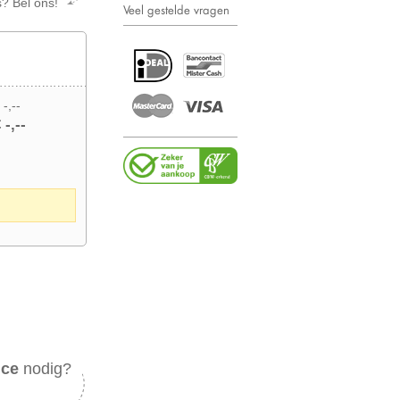
s? Bel ons!
Veel gestelde vragen
 -,--
 -,--
ice
nodig?