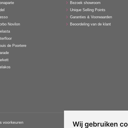
onaparte
Bezoek showroom
del
Unique Selling Points
esso
Garanties & Voorwaarden
orbo Novilon
Beoordeling van de klant
elasta
terfloor
ouis de Poortere
arade
arkett
elakos
s voorkeuren
Wij gebruiken c
Gebruik van deze site betekent d