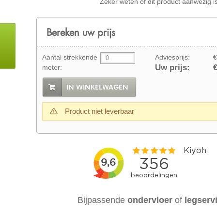
Zeker weten of dit product aanwezig i
Bereken uw prijs
Aantal strekkende
Adviesprijs:
€
Uw prijs:
€
meter:
IN WINKELWAGEN
Product niet leverbaar
Bijpassende
ondervloer
of
legserv