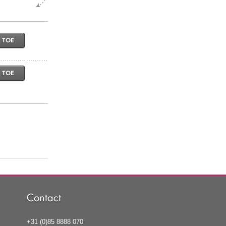
 TOE
 TOE
Contact
+31 (0)85 8888 070