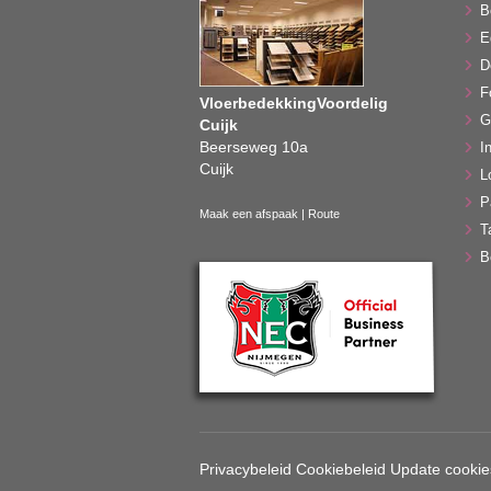
B
E
D
F
VloerbedekkingVoordelig
G
Cuijk
Beerseweg 10a
In
Cuijk
L
P
Maak een afspaak
|
Route
T
B
Privacybeleid
Cookiebeleid
Update cookie