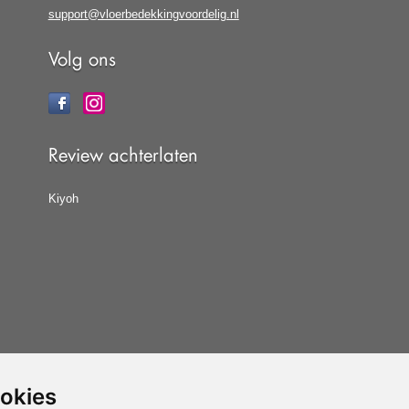
support@vloerbedekkingvoordelig.nl
Volg ons
Review achterlaten
Kiyoh
ookies
at u de
algemene voorwaarden
van CBW erkende