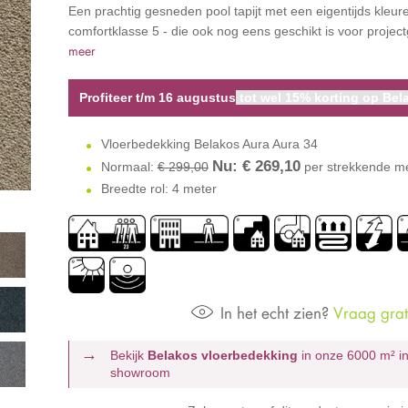
Een prachtig gesneden pool tapijt met een eigentijds kleur
comfortklasse 5 - die ook nog eens geschikt is voor projec
meer
Profiteer t/m 16 augustus
tot wel 15% korting op Bela
Vloerbedekking Belakos Aura Aura 34
Nu: €
269,10
Normaal:
€ 299,00
per strekkende m
Breedte rol: 4 meter
In het echt zien?
Vraag grati
Bekijk
Belakos vloerbedekking
in onze 6000 m²
i
showroom