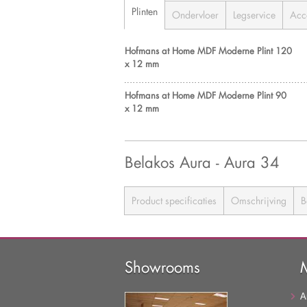
Plinten
Ondervloer
Legservice
Acc
Hofmans at Home MDF Moderne Plint 120
x 12 mm
Hofmans at Home MDF Moderne Plint 90
x 12 mm
Belakos Aura - Aura 34
Product specificaties
Omschrijving
B
Showrooms
A