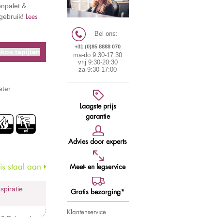
enpalet &
Lees
tgebruik!
Bel ons:
+31 (0)85 8888 070
kos tapijten
ma-do 9:30-17:30
vrij 9:30-20:30
za 9:30-17:00
eter
Laagste prijs
garantie
Advies door experts
s staal aan
Meet- en legservice
nspiratie
Gratis bezorging*
Klantenservice