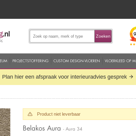
Zoeken
EUM
PROJECTSTOFFERING
CUSTOM DESIGN-VLOEREN
VLOERKLEED OP 
Plan hier een afspraak voor interieuradvies gesprek
Product niet leverbaar
Belakos Aura
- Aura 34