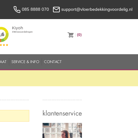
085 8888 070
support@vloerbedekkingvoordelig.nl
:
(0)
MAAT
SERVICE & INFO
CONTACT
klantenservice