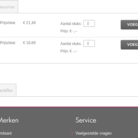
essoires
Prijs/stuk:
€ 21,48
Aantal stuks:
VOEG
Prijs: € -,--
Prijs/stuk:
€ 16,68
Aantal stuks:
VOEG
Prijs: € -,--
estellen
Merken
Service
mbiant
Veelgestelde vragen