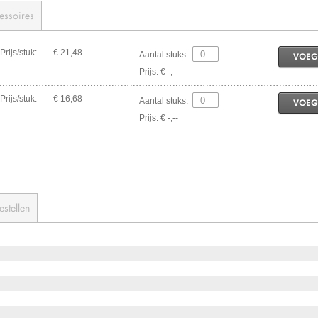
essoires
Prijs/stuk:
€ 21,48
Aantal stuks:
VOEG
Prijs: € -,--
Prijs/stuk:
€ 16,68
Aantal stuks:
VOEG
Prijs: € -,--
estellen