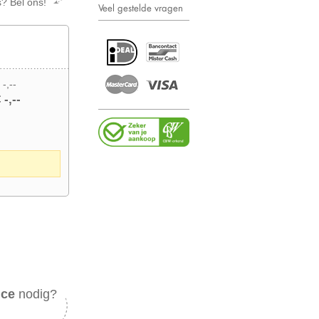
s? Bel ons!
Veel gestelde vragen
 -,--
 -,--
ice
nodig?