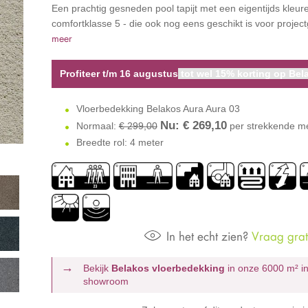
Een prachtig gesneden pool tapijt met een eigentijds kleur
comfortklasse 5 - die ook nog eens geschikt is voor projec
meer
Profiteer t/m 16 augustus
tot wel 15% korting op Bela
Vloerbedekking Belakos Aura Aura 03
Nu: €
269,10
Normaal:
€ 299,00
per strekkende m
Breedte rol: 4 meter
In het echt zien?
Vraag grati
Bekijk
Belakos vloerbedekking
in onze 6000 m²
i
showroom