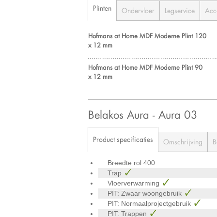
Plinten
Ondervloer
Legservice
Acc
Hofmans at Home MDF Moderne Plint 120
x 12 mm
Hofmans at Home MDF Moderne Plint 90
x 12 mm
Belakos Aura - Aura 03
Product specificaties
Omschrijving
B
Breedte rol
400
Trap
Vloerverwarming
PIT: Zwaar woongebruik
PIT: Normaalprojectgebruik
PIT: Trappen