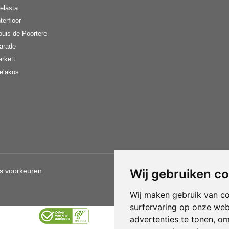
elasta
terfloor
ouis de Poortere
arade
arkett
elakos
s voorkeuren
Wij gebruiken c
Gebruik van deze site betekent d
Wij maken gebruik van c
surfervaring op onze web
advertenties te tonen, o