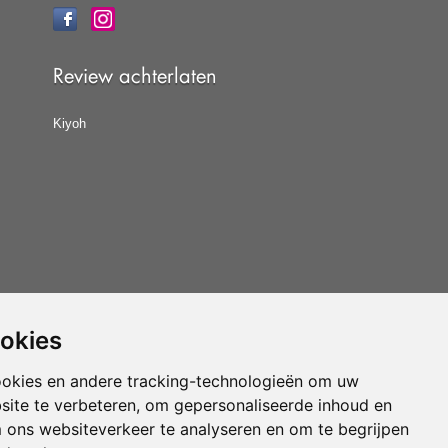
Review achterlaten
Kiyoh
ookies
at u de
algemene voorwaarden
van CBW erkende
woonwinkels accepteert.
ookies en andere tracking-technologieën om uw
site te verbeteren, om gepersonaliseerde inhoud en
Vloerenvoordelig.nl is een onderdeel van
m ons websiteverkeer te analyseren en om te begrijpen