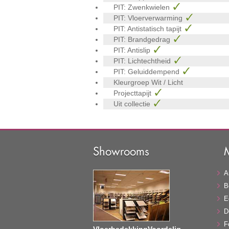
PIT: Zwenkwielen
PIT: Vloerverwarming
PIT: Antistatisch tapijt
PIT: Brandgedrag
PIT: Antislip
PIT: Lichtechtheid
PIT: Geluiddempend
Kleurgroep
Wit / Licht
Projecttapijt
Uit collectie
Showrooms
A
B
E
D
F
VloerbedekkingVoordelig