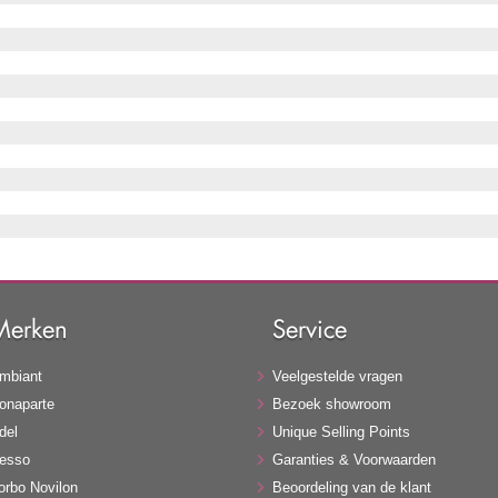
Merken
Service
mbiant
Veelgestelde vragen
onaparte
Bezoek showroom
del
Unique Selling Points
esso
Garanties & Voorwaarden
orbo Novilon
Beoordeling van de klant