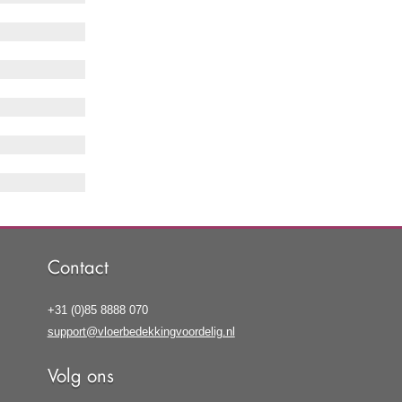
Contact
+31 (0)85 8888 070
support@vloerbedekkingvoordelig.nl
Volg ons