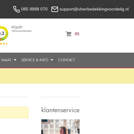
085 8888 070
support@vloerbedekkingvoordelig.nl
:
(0)
P MAAT
SERVICE & INFO
CONTACT
klantenservice