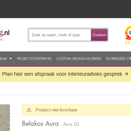
Zoeken
EUM
PROJECTSTOFFERING
CUSTOM DESIGN-VLOEREN
VLOERKLEED O
Plan hier een afspraak voor interieuradvies gesprek
Product niet leverbaar
Belakos Aura
- Aura 03