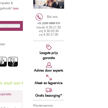
enpalet &
Lees
tgebruik!
Bel ons:
+31 (0)85 8888 070
kos tapijten
ma-do 9:30-17:30
vrij 9:30-20:30
za 9:30-17:00
eter
Laagste prijs
garantie
Advies door experts
s staal aan
Meet- en legservice
nspiratie
Gratis bezorging*
Klantenservice