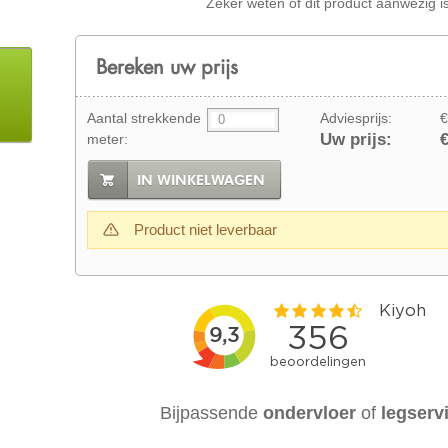
Zeker weten of dit product aanwezig i
Bereken uw prijs
Aantal strekkende
Adviesprijs:
€
Uw prijs:
€
meter:
IN WINKELWAGEN
Product niet leverbaar
Bijpassende
ondervloer
of
legserv