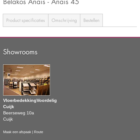
Belakos Anais - Anais 45
Product specificaties
Omschrijving
Bestellen
Showrooms
VloerbedekkingVoordelig
Cuijk
Beerseweg 10a
Cuijk
Maak een afspaak
|
Route