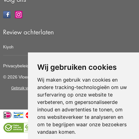
Review achterlaten
Kiyoh
Wij gebruiken cookies
Privacybeleid
Cookiebeleid
Update cookies voorkeuren
© 2026 Vloerbedekkingvoordelig
Wij maken gebruik van cookies en
andere tracking-technologieën om uw
Gebruik van deze site betekent dat u de
algemene voorwaarden
van CBW
surfervaring op onze website te
erkende woonwinkels accepteert.
verbeteren, om gepersonaliseerde
inhoud en advertenties te tonen, om
ons websiteverkeer te analyseren en
om te begrijpen waar onze bezoekers
vandaan komen.