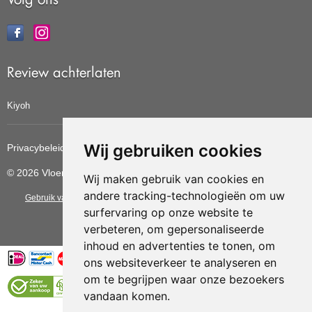
Review achterlaten
Kiyoh
Wij gebruiken cookies
Privacybeleid
Cookiebeleid
Update cookies voorkeuren
© 2026 Vloerbedekkingvoordelig
Wij maken gebruik van cookies en
andere tracking-technologieën om uw
Gebruik van deze site betekent dat u de
algemene voorwaarden
van CBW
surfervaring op onze website te
erkende woonwinkels accepteert.
verbeteren, om gepersonaliseerde
inhoud en advertenties te tonen, om
ons websiteverkeer te analyseren en
om te begrijpen waar onze bezoekers
vandaan komen.