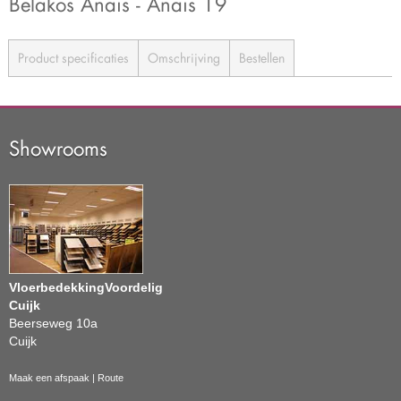
Belakos Anais - Anais 19
Product specificaties
Omschrijving
Bestellen
Showrooms
VloerbedekkingVoordelig
Cuijk
Beerseweg 10a
Cuijk
Maak een afspaak
|
Route