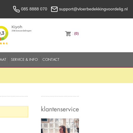
085 8888 070
support@vloerbedekkingvoordelig.nl
:
(0)
MAAT
SERVICE & INFO
CONTACT
klantenservice