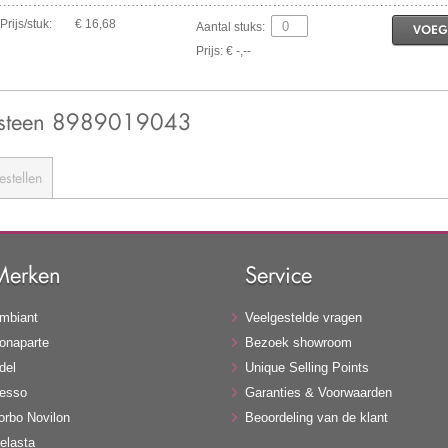
Prijs/stuk:
€ 16,68
Aantal stuks:
VOEG
Prijs: € -,--
eisteen 8989019043
estellen
Merken
Service
mbiant
Veelgestelde vragen
onaparte
Bezoek showroom
del
Unique Selling Points
esso
Garanties & Voorwaarden
orbo Novilon
Beoordeling van de klant
elasta