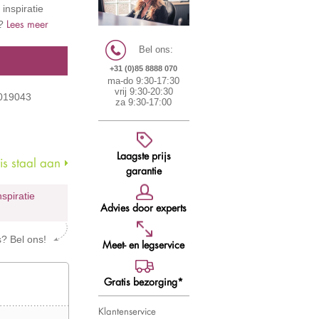
inspiratie
Lees meer
n?
Bel ons:
+31 (0)85 8888 070
ma-do 9:30-17:30
vrij 9:30-20:30
9019043
za 9:30-17:00
Laagste prijs
s staal aan
garantie
nspiratie
Advies door experts
s? Bel ons!
Meet- en legservice
Gratis bezorging*
Klantenservice