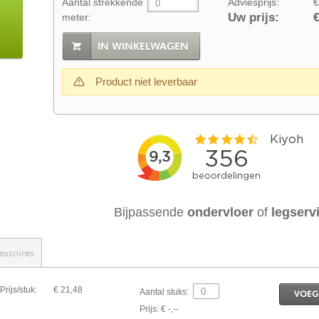
Aantal strekkende
Adviesprijs:
€
Uw prijs:
€
meter:
IN WINKELWAGEN
Product niet leverbaar
Bijpassende
ondervloer
of
legserv
essoires
Prijs/stuk:
€ 21,48
Aantal stuks:
VOEG
Prijs: € -,--