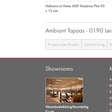
Hofmans at Home MDF Moderne Plint 90
x 12 mm
Ambiant Topaas - 0190 L
Product specificaties
Omschrijving
B
Showrooms
A
B
E
D
F
VloerbedekkingVoordelig
G
Cuijk