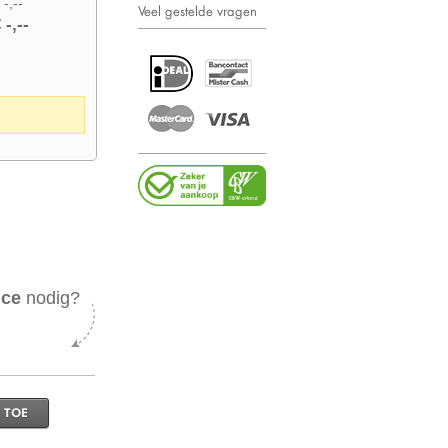
 -,--
Veel gestelde vragen
 -,--
ice
nodig?
 TOE