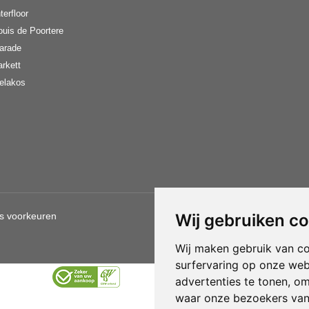
terfloor
ouis de Poortere
arade
arkett
elakos
s voorkeuren
Wij gebruiken c
Gebruik van deze site betekent d
Wij maken gebruik van c
surfervaring op onze web
advertenties te tonen, o
waar onze bezoekers va