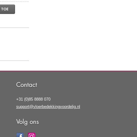
 TOE
Contact
+31 (0)85 8888 070
support@vloerbedekkingvoordelig.nl
Volg ons