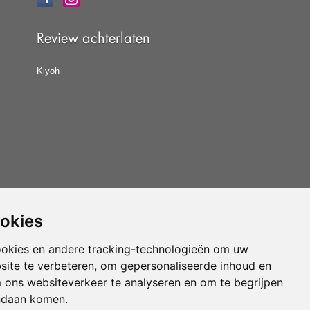
Review achterlaten
Kiyoh
ookies
at u de
algemene voorwaarden
van CBW erkende
woonwinkels accepteert.
ookies en andere tracking-technologieën om uw
site te verbeteren, om gepersonaliseerde inhoud en
Vloerenvoordelig.nl is een onderdeel van
m ons websiteverkeer te analyseren en om te begrijpen
ndaan komen.