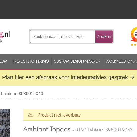
Zoeken
EUM
PROJECTSTOFFERING
CUSTOM DESIGN-VLOEREN
VLOERKLEED OP 
Plan hier een afspraak voor interieuradvies gesprek
 Leisteen 8989019043
Product niet leverbaar
Ambiant Topaas
- 0190 Leisteen 8989019043