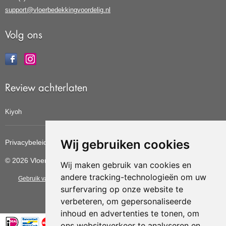
support@vloerbedekkingvoordelig.nl
Volg ons
Review achterlaten
Kiyoh
Wij gebruiken cookies
Privacybeleid
Cookiebeleid
Update cookies voorkeuren
© 2026 Vloerbedekkingvoordelig
Wij maken gebruik van cookies en
andere tracking-technologieën om uw
Gebruik van deze site betekent dat u de
algemene voorwaarden
van CBW
surfervaring op onze website te
erkende woonwinkels accepteert.
verbeteren, om gepersonaliseerde
inhoud en advertenties te tonen, om
ons websiteverkeer te analyseren en