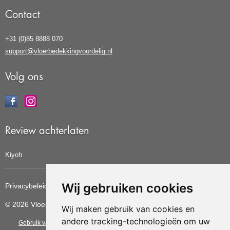
Contact
+31 (0)85 8888 070
support@vloerbedekkingvoordelig.nl
Volg ons
Review achterlaten
Kiyoh
Wij gebruiken cookies
Privacybeleid
Cookiebeleid
Update cookies voorkeuren
© 2026 Vloerbedekkingvoordelig
Wij maken gebruik van cookies en
andere tracking-technologieën om uw
Gebruik van deze site betekent dat u de
algemene voorwaarden
van CBW