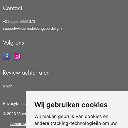
Contact
+31 (0)85 8888 070
support@vloerbedekkingvoordelig.nl
Volg ons
Review achterlaten
Kiyoh
Wij gebruiken cookies
Privacybeleid
Cookiebeleid
Update cookies voorkeuren
© 2026 Vloerbedekkingvoordelig
Wij maken gebruik van cookies en
andere tracking-technologieën om uw
Gebruik van deze site betekent dat u de
algemene voorwaarden
van CBW