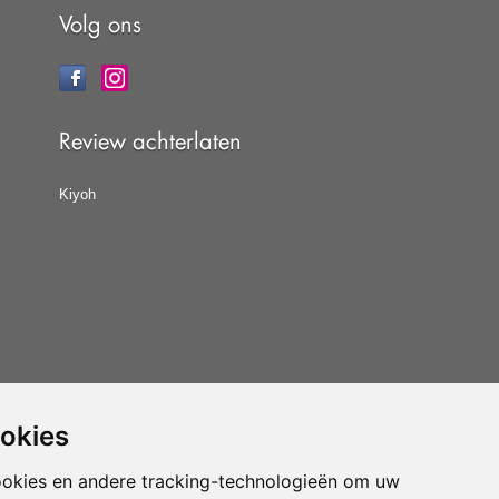
Volg ons
Review achterlaten
Kiyoh
ookies
at u de
algemene voorwaarden
van CBW erkende
woonwinkels accepteert.
ookies en andere tracking-technologieën om uw