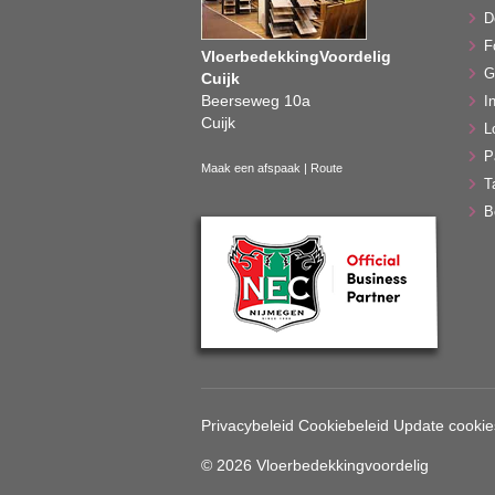
D
F
VloerbedekkingVoordelig
G
Cuijk
Beerseweg 10a
In
Cuijk
L
P
Maak een afspaak
|
Route
T
B
Privacybeleid
Cookiebeleid
Update cookie
© 2026 Vloerbedekkingvoordelig