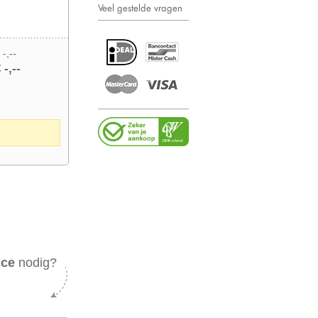
Veel gestelde vragen
 -,--
 -,--
ice
nodig?