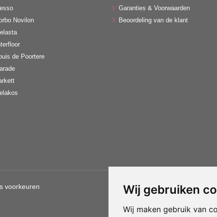
esso
Garanties & Voorwaarden
orbo Novilon
Beoordeling van de klant
elasta
terfloor
ouis de Poortere
arade
arkett
elakos
s voorkeuren
Wij gebruiken c
Gebruik van deze site betekent d
Wij maken gebruik van c