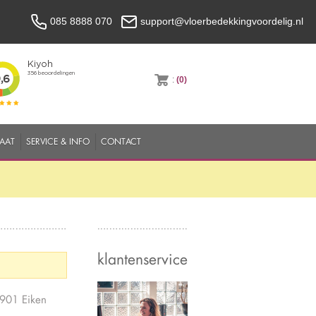
085 8888 070
support@vloerbedekkingvoordelig.nl
:
(0)
MAAT
SERVICE & INFO
CONTACT
klantenservice
5901 Eiken