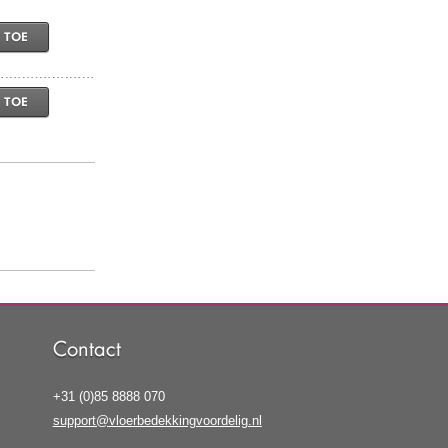
 TOE
 TOE
Contact
+31 (0)85 8888 070
support@vloerbedekkingvoordelig.nl