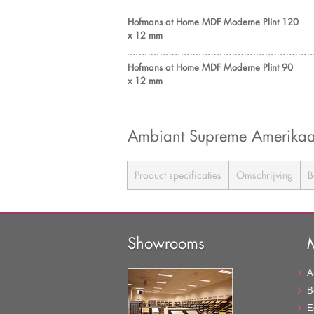
Hofmans at Home MDF Moderne Plint 120
x 12 mm
Hofmans at Home MDF Moderne Plint 90
x 12 mm
Ambiant Supreme Amerikaa
Product specificaties
Omschrijving
B
Showrooms
A
B
E