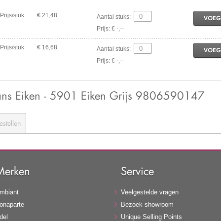
Prijs/stuk:
€ 21,48
Aantal stuks:
VOEG
Prijs: € -,--
Prijs/stuk:
€ 16,68
Aantal stuks:
VOEG
Prijs: € -,--
ns Eiken - 5901 Eiken Grijs 9806590147
estellen
Merken
Service
mbiant
Veelgestelde vragen
onaparte
Bezoek showroom
del
Unique Selling Points