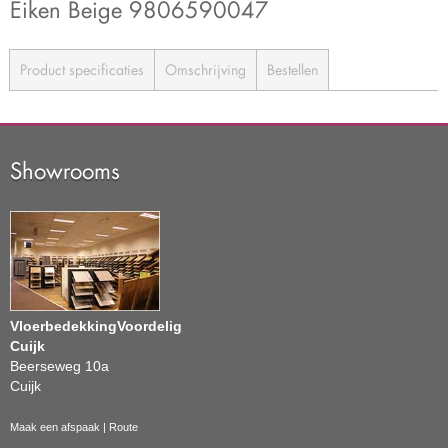
Eiken Beige 9806590047
Product specificaties
Omschrijving
Bestellen
Showrooms
VloerbedekkingVoordelig
Cuijk
Beerseweg 10a
Cuijk
Maak een afspaak
|
Route