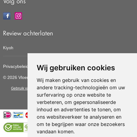
Volg ons
Review achterlaten
Kiyoh
Wij gebruiken cookies
Privacybeleid
Cookiebeleid
Update cookies voorkeuren
© 2026 Vloerbedekkingvoordelig
Wij maken gebruik van cookies en
andere tracking-technologieën om uw
Gebruik van deze site betekent dat u de
algemene voorwaarden
van CBW
surfervaring op onze website te
erkende woonwinkels accepteert.
verbeteren, om gepersonaliseerde
inhoud en advertenties te tonen, om
ons websiteverkeer te analyseren en
om te begrijpen waar onze bezoekers
vandaan komen.