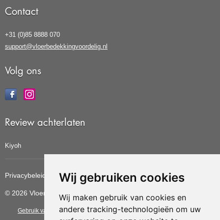
Contact
+31 (0)85 8888 070
support@vloerbedekkingvoordelig.nl
Volg ons
Review achterlaten
Kiyoh
Wij gebruiken cookies
Privacybeleid
Cookiebeleid
Update cookies voorkeuren
© 2026 Vloerbedekkingvoordelig
Wij maken gebruik van cookies en
andere tracking-technologieën om uw
Gebruik van deze site betekent dat u de
algemene voorwaarden
van CBW