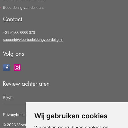
Beoordeling van de klant
Contact
+31 (0)85 8888 070
support@vloerbedekkingvoordelig.nl
Volg ons
Review achterlaten
Kiyoh
Wij gebruiken cookies
Privacybeleid
Cookiebeleid
Update cookies voorkeuren
© 2026 Vloerbedekkingvoordelig
Wij maken gebruik van cookies en