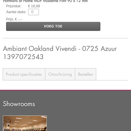
Hofmans at Home MDF Moderne Plint 90 x 12 mm
Prijs/stuk:
€ 16,68
Aantal stuks:
Prijs: € -,--
VOEG TOE
Ambiant Oakland Vivendi - 0725 Azuur
1397072543
Product specificaties
Omschrijving
Bestellen
Showrooms