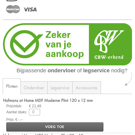
Bijpassende
ondervloer
of
legservice
nodig?
Plinten
Ondervloer
Legservice
Accessoires
Hofmans at Home MDF Moderne Plint 120 x 12 mm
Prijs/stuk:
€ 21,48
Aantal stuks:
Prijs: € -,--
VOEG TOE