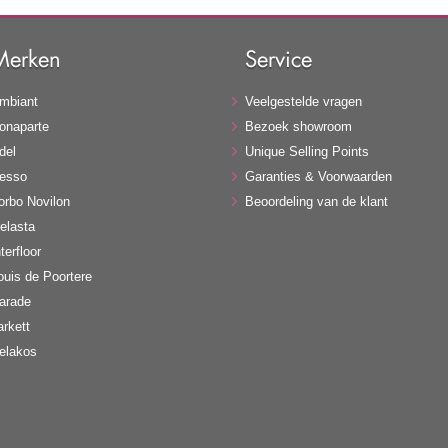
Merken
Service
mbiant
Veelgestelde vragen
onaparte
Bezoek showroom
del
Unique Selling Points
esso
Garanties & Voorwaarden
orbo Novilon
Beoordeling van de klant
elasta
terfloor
ouis de Poortere
arade
arkett
elakos