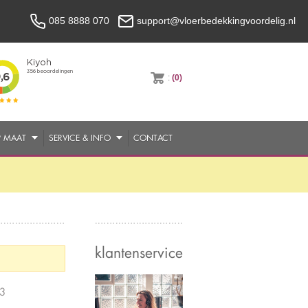
085 8888 070
support@vloerbedekkingvoordelig.nl
:
(0)
P MAAT
SERVICE & INFO
CONTACT
klantenservice
3