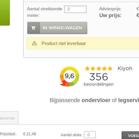
Aantal strekkende
Adviesprijs:
€
Uw prijs:
€
meter:
IN WINKELWAGEN
Product niet leverbaar
Bijpassende
ondervloer
of
legserv
essoires
Prijs/stuk:
€ 21,48
Aantal stuks:
VOEG