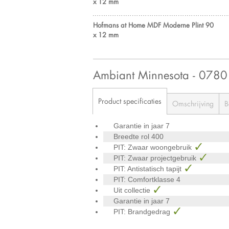
x 12 mm
Hofmans at Home MDF Moderne Plint 90
x 12 mm
Ambiant Minnesota - 078
Product specificaties
Omschrijving
B
Garantie in jaar
7
Breedte rol
400
PIT: Zwaar woongebruik
PIT: Zwaar projectgebruik
PIT: Antistatisch tapijt
PIT: Comfortklasse
4
Uit collectie
Garantie in jaar
7
PIT: Brandgedrag