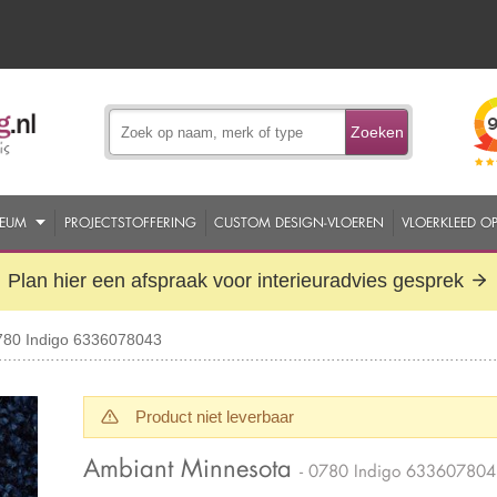
Zoeken
EUM
PROJECTSTOFFERING
CUSTOM DESIGN-VLOEREN
VLOERKLEED O
Plan hier een afspraak voor interieuradvies gesprek
780 Indigo 6336078043
Product niet leverbaar
Ambiant Minnesota
- 0780 Indigo 633607804