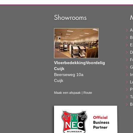
Showrooms
A
B
E
D
F
VloerbedekkingVoordelig
G
Cuijk
Beerseweg 10a
In
Cuijk
L
P
Maak een afspaak
|
Route
T
B