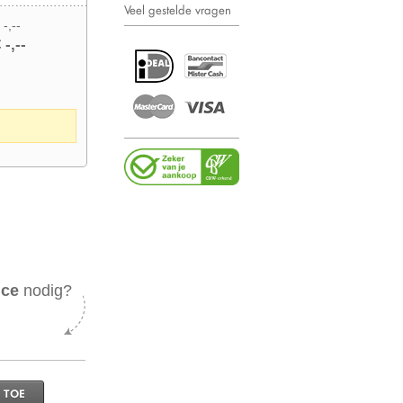
Veel gestelde vragen
 -,--
 -,--
ice
nodig?
 TOE