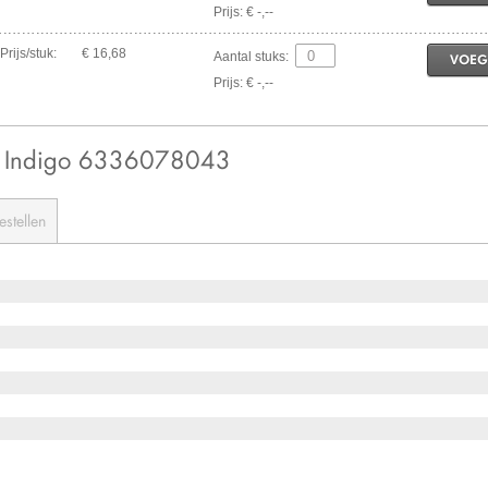
Prijs: € -,--
Prijs/stuk:
€ 16,68
Aantal stuks:
VOEG
Prijs: € -,--
0 Indigo 6336078043
estellen