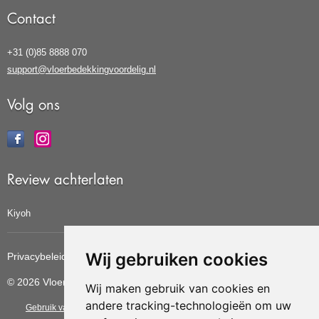
Contact
+31 (0)85 8888 070
support@vloerbedekkingvoordelig.nl
Volg ons
Review achterlaten
Kiyoh
Wij gebruiken cookies
Privacybeleid
Cookiebeleid
Update cookies voorkeuren
© 2026 Vloerbedekkingvoordelig
Wij maken gebruik van cookies en
andere tracking-technologieën om uw
Gebruik van deze site betekent dat u de
algemene voorwaarden
van CBW