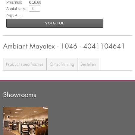
Prijs/stuk:
€ 16,68
Aantal stuks:
Prijs: € -,--
VOEG TOE
Ambiant Mayatex - 1046 - 4041104641
Product specificaties
Omschrijving
Bestellen
Showrooms