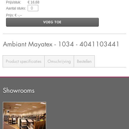
Prijs/stuk:
€ 16,68
Aantal stuks:
Prijs: € -,--
VOEG TOE
Ambiant Mayatex - 1034 - 4041103441
Product specificaties
Omschrijving
Bestellen
Showrooms