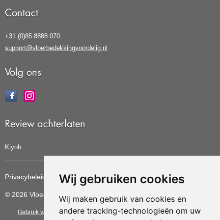
Contact
+31 (0)85 8888 070
support@vloerbedekkingvoordelig.nl
Volg ons
Review achterlaten
Kiyoh
Wij gebruiken cookies
Privacybeleid
Cookiebeleid
Update cookies voorkeuren
© 2026 Vloerbedekkingvoordelig
Wij maken gebruik van cookies en
andere tracking-technologieën om uw
Gebruik van deze site betekent dat u de
algemene voorwaarden
van CBW