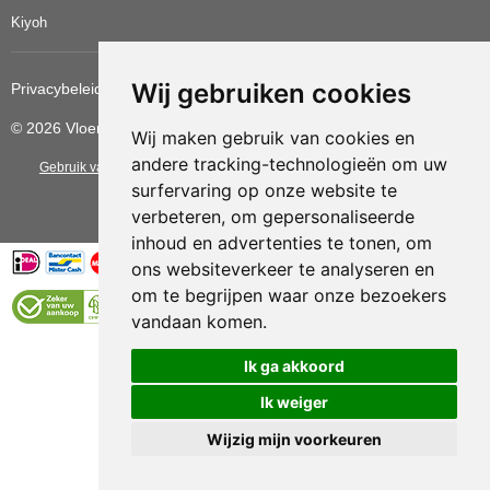
Kiyoh
Wij gebruiken cookies
Privacybeleid
Cookiebeleid
Update cookies voorkeuren
© 2026 Vloerbedekkingvoordelig
Wij maken gebruik van cookies en
andere tracking-technologieën om uw
Gebruik van deze site betekent dat u de
algemene voorwaarden
van CBW
surfervaring op onze website te
erkende woonwinkels accepteert.
verbeteren, om gepersonaliseerde
inhoud en advertenties te tonen, om
ons websiteverkeer te analyseren en
om te begrijpen waar onze bezoekers
vandaan komen.
Vloerenvoordelig.nl is een onderdeel van
Ik ga akkoord
Ik weiger
Wijzig mijn voorkeuren