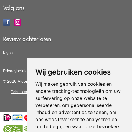
Volg ons
Review achterlaten
Kiyoh
Wij gebruiken cookies
Privacybeleid
Cookiebeleid
Update cookies voorkeuren
© 2026 Vloerbedekkingvoordelig
Wij maken gebruik van cookies en
andere tracking-technologieën om uw
Gebruik van deze site betekent dat u de
algemene voorwaarden
van CBW
surfervaring op onze website te
erkende woonwinkels accepteert.
verbeteren, om gepersonaliseerde
inhoud en advertenties te tonen, om
ons websiteverkeer te analyseren en
om te begrijpen waar onze bezoekers