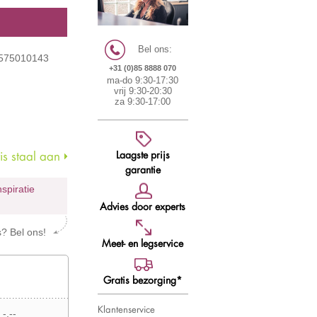
Bel ons:
1575010143
+31 (0)85 8888 070
ma-do 9:30-17:30
vrij 9:30-20:30
za 9:30-17:00
Laagste prijs
s staal aan
garantie
nspiratie
Advies door experts
s? Bel ons!
Meet- en legservice
Gratis bezorging*
Klantenservice
 -,--