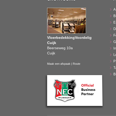
A
B
E
D
F
VloerbedekkingVoordelig
G
Cuijk
Beerseweg 10a
In
Cuijk
L
P
Maak een afspaak
|
Route
T
B