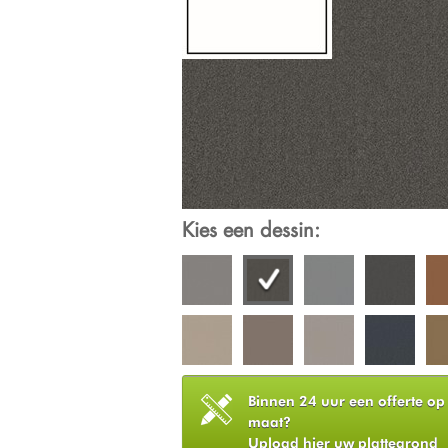
Kies een dessin:
Binnen 24 uur een offerte op
maat?
Upload hier uw plattegrond