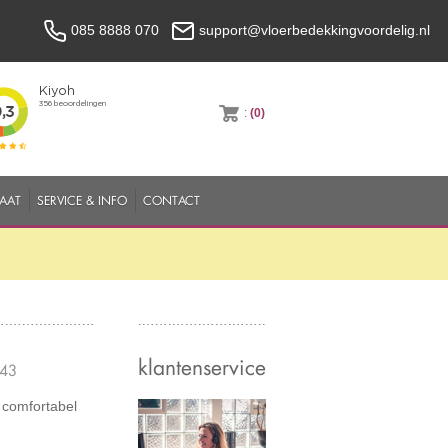
085 8888 070
support@vloerbedekkingvoordelig.nl
:
(0)
MAAT
SERVICE & INFO
CONTACT
klantenservice
143
t comfortabel