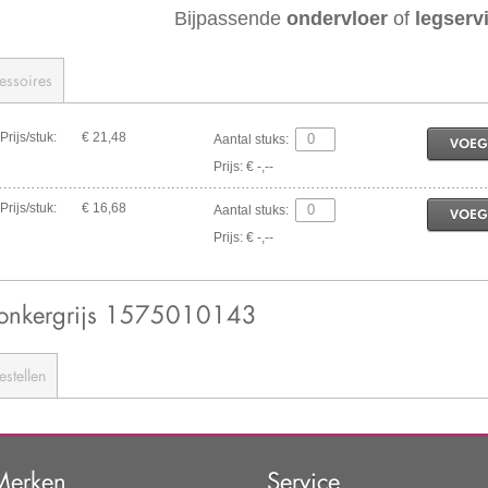
Bijpassende
ondervloer
of
legserv
essoires
Prijs/stuk:
€ 21,48
Aantal stuks:
VOEG
Prijs: € -,--
Prijs/stuk:
€ 16,68
Aantal stuks:
VOEG
Prijs: € -,--
Donkergrijs 1575010143
estellen
Merken
Service