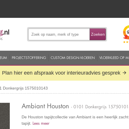
Zoeken
EUM
PROJECTSTOFFERING
CUSTOM DESIGN-VLOEREN
VLOERKLEED OP 
Plan hier een afspraak voor interieuradvies gesprek
1 Donkergrijs 1575010143
Ambiant Houston
- 0101 Donkergrijs 1575010
De Houston tapijtcollectie van Ambiant is een heerlijk zach
Lees meer
tapijt.