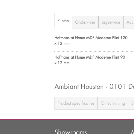
Plinten
Ondervloer
Legservice
Acc
Hofmans at Home MDF Moderne Plint 120
x 12 mm
Hofmans at Home MDF Moderne Plint 90
x 12 mm
Ambiant Houston - 0101 
Product specificaties
Omschrijving
B
Showrooms