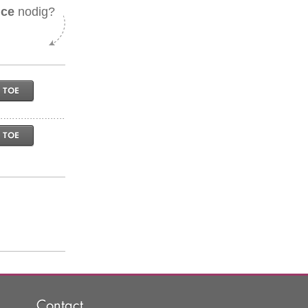
ice
nodig?
 TOE
 TOE
Contact