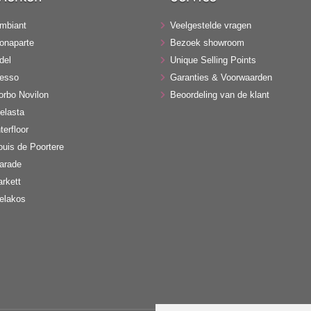
mbiant
Veelgestelde vragen
onaparte
Bezoek showroom
del
Unique Selling Points
esso
Garanties & Voorwaarden
orbo Novilon
Beoordeling van de klant
elasta
terfloor
ouis de Poortere
arade
arkett
elakos