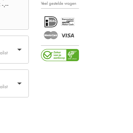
Veel gestelde vragen
 -,--
list
list