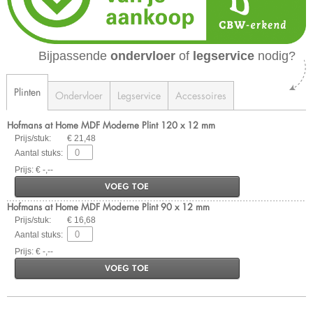
Bijpassende
ondervloer
of
legservice
nodig?
Plinten
Ondervloer
Legservice
Accessoires
Hofmans at Home MDF Moderne Plint 120 x 12 mm
Prijs/stuk:
€ 21,48
Aantal stuks:
Prijs: € -,--
VOEG TOE
Hofmans at Home MDF Moderne Plint 90 x 12 mm
Prijs/stuk:
€ 16,68
Aantal stuks:
Prijs: € -,--
VOEG TOE