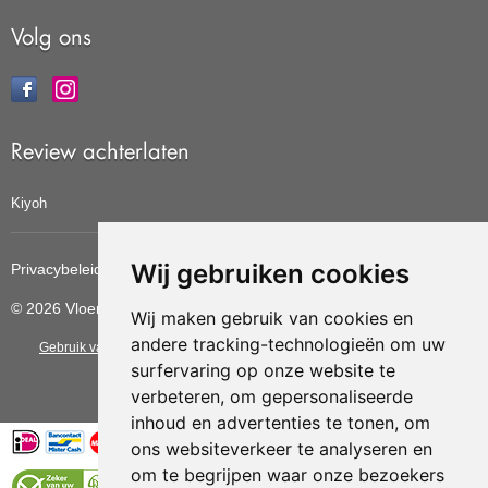
Volg ons
Review achterlaten
Kiyoh
Wij gebruiken cookies
Privacybeleid
Cookiebeleid
Update cookies voorkeuren
© 2026 Vloerbedekkingvoordelig
Wij maken gebruik van cookies en
andere tracking-technologieën om uw
Gebruik van deze site betekent dat u de
algemene voorwaarden
van CBW
surfervaring op onze website te
erkende woonwinkels accepteert.
verbeteren, om gepersonaliseerde
inhoud en advertenties te tonen, om
ons websiteverkeer te analyseren en
om te begrijpen waar onze bezoekers