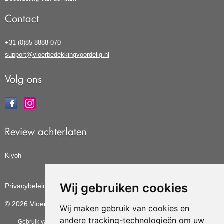
Contact
+31 (0)85 8888 070
support@vloerbedekkingvoordelig.nl
Volg ons
Review achterlaten
Kiyoh
Wij gebruiken cookies
Privacybeleid
Cookiebeleid
Update cookies voorkeuren
© 2026 Vloerbedekkingvoordelig
Wij maken gebruik van cookies en
andere tracking-technologieën om uw
Gebruik van deze site betekent dat u de
algemene voorwaarden
van CBW