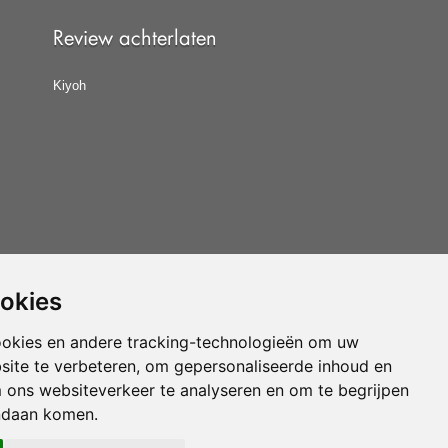
Review achterlaten
Kiyoh
ookies
at u de
algemene voorwaarden
van CBW erkende
woonwinkels accepteert.
ookies en andere tracking-technologieën om uw
site te verbeteren, om gepersonaliseerde inhoud en
Vloerenvoordelig.nl is een onderdeel van
m ons websiteverkeer te analyseren en om te begrijpen
ndaan komen.