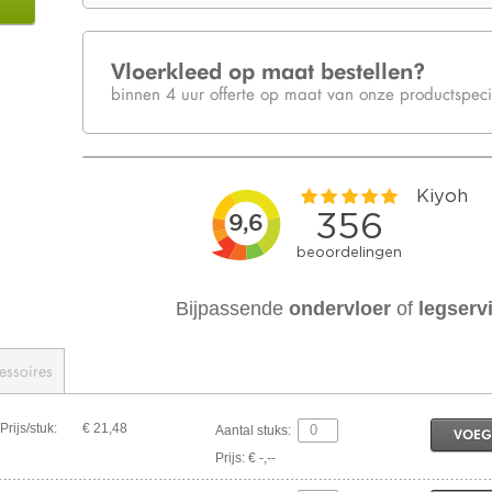
Vloerkleed op maat bestellen?
binnen 4 uur offerte op maat van onze productspecia
Bijpassende
ondervloer
of
legserv
essoires
Prijs/stuk:
€ 21,48
Aantal stuks:
VOEG
Prijs: € -,--