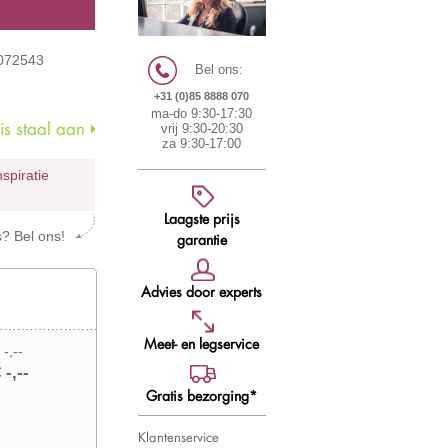
7072543
Bel ons:
+31 (0)85 8888 070
ma-do 9:30-17:30
s staal aan
vrij 9:30-20:30
za 9:30-17:00
nspiratie
Laagste prijs
s? Bel ons!
garantie
Advies door experts
Meet- en legservice
 -,--
 -,--
Gratis bezorging*
Klantenservice