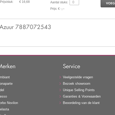
Prijs/stuk:
€ 16,68
Aantal stuks:
VOEG
Prijs: € -,--
5 Azuur 7887072543
Merken
Service
mbiant
Veelgestelde vragen
onaparte
Bezoek showroom
del
Unique Selling Points
esso
Garanties & Voorwaarden
orbo Novilon
Beoordeling van de klant
elasta