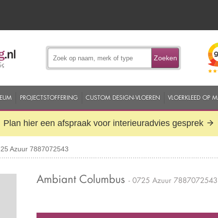
Zoeken
EUM
PROJECTSTOFFERING
CUSTOM DESIGN-VLOEREN
VLOERKLEED OP 
Plan hier een afspraak voor interieuradvies gesprek
725 Azuur 7887072543
Ambiant Columbus
- 0725 Azuur 7887072543