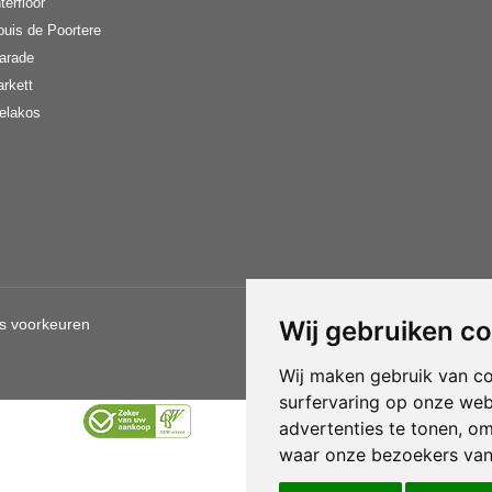
terfloor
ouis de Poortere
arade
arkett
elakos
s voorkeuren
Wij gebruiken c
Gebruik van deze site betekent d
Wij maken gebruik van c
surfervaring op onze web
advertenties te tonen, o
waar onze bezoekers va