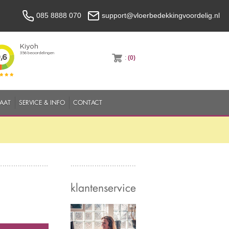
085 8888 070
support@vloerbedekkingvoordelig.nl
:
(0)
MAAT
SERVICE & INFO
CONTACT
klantenservice