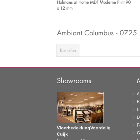
Hofmans at Home MDF Moderne Plint 90
x 12 mm
Ambiant Columbus - 072
Bestellen
Showrooms
A
B
E
D
F
VloerbedekkingVoordelig
G
Cuijk