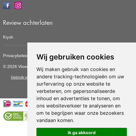
Review achterlaten
Kiyoh
Wij gebruiken cookies
Privacybeleid
Cookiebeleid
Update cookies voorkeuren
© 2026 Vloerbedekkingvoordelig
Wij maken gebruik van cookies en
andere tracking-technologieën om uw
Gebruik van deze site betekent dat u de
algemene voorwaarden
van CBW
surfervaring op onze website te
erkende woonwinkels accepteert.
verbeteren, om gepersonaliseerde
inhoud en advertenties te tonen, om
ons websiteverkeer te analyseren en
om te begrijpen waar onze bezoekers
vandaan komen.
Vloerenvoordelig.nl is een onderdeel van
Ik ga akkoord