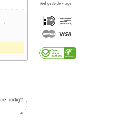
Veel gestelde vragen
 -,--
 -,--
ice
nodig?