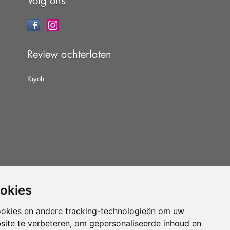
Volg ons
Review achterlaten
Kiyoh
ookies
at u de
algemene voorwaarden
van CBW erkende
woonwinkels accepteert.
ookies en andere tracking-technologieën om uw
site te verbeteren, om gepersonaliseerde inhoud en