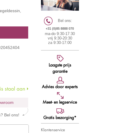
tegeldessin,
Bel ons:
+31 (0)85 8888 070
ma-do 9:30-17:30
vrij 9:30-20:30
za 9:30-17:00
 920452404
Laagste prijs
garantie
Advies door experts
s staal aan
Meet- en legservice
howroom
s? Bel ons!
Gratis bezorging*
Klantenservice