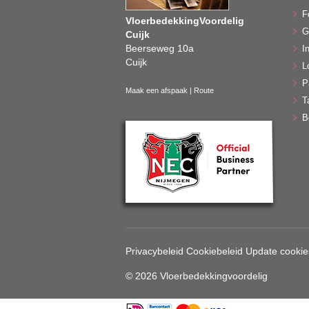
F
VloerbedekkingVoordelig
G
Cuijk
Beerseweg 10a
In
Cuijk
L
P
Maak een afspaak
|
Route
T
B
Privacybeleid
Cookiebeleid
Update cookie
© 2026 Vloerbedekkingvoordelig