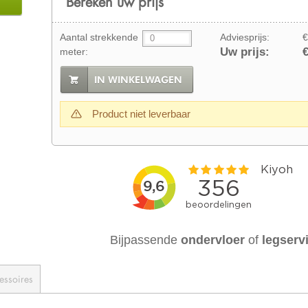
Bereken uw prijs
Aantal strekkende
Adviesprijs:
€
Uw prijs:
€
meter:
IN WINKELWAGEN
Product niet leverbaar
Bijpassende
ondervloer
of
legserv
essoires