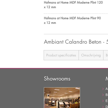
Hofmans at Home MDF Moderne Plint 120
x 12 mm
Hofmans at Home MDF Moderne Plint 90
x 12 mm
Ambiant Calandro Beton 
Product specificaties
Omschrijving
B
Showrooms
A
B
E
D