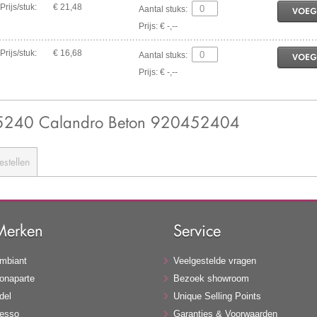
Prijs/stuk:
€ 21,48
Aantal stuks:
VOEG
Prijs: € -,--
Prijs/stuk:
€ 16,68
Aantal stuks:
VOEG
Prijs: € -,--
- 5240 Calandro Beton 920452404
estellen
Merken
Service
mbiant
Veelgestelde vragen
onaparte
Bezoek showroom
del
Unique Selling Points
esso
Garanties & Voorwaarden