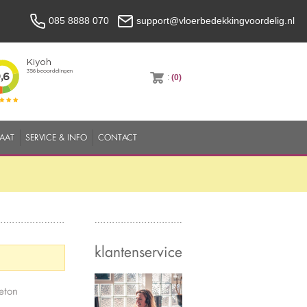
085 8888 070
support@vloerbedekkingvoordelig.nl
:
(0)
MAAT
SERVICE & INFO
CONTACT
klantenservice
eton