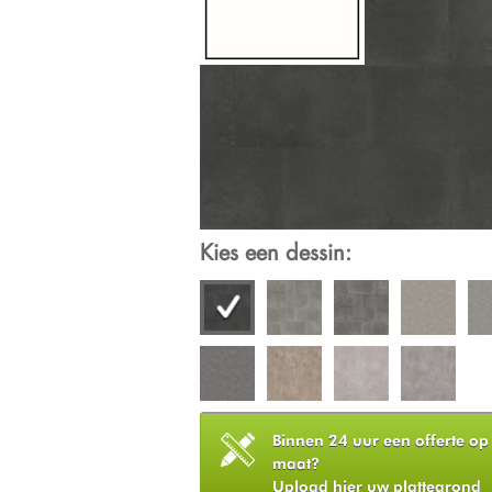
Kies een dessin:
Binnen 24 uur een offerte op
maat?
Upload hier uw plattegrond