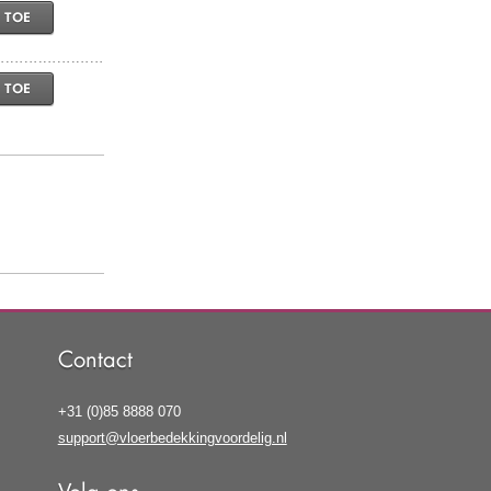
 TOE
 TOE
Contact
+31 (0)85 8888 070
support@vloerbedekkingvoordelig.nl