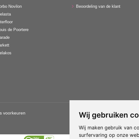
orbo Novilon
Beoordeling van de klant
elasta
terfloor
ouis de Poortere
arade
arkett
elakos
s voorkeuren
Wij gebruiken c
Gebruik van deze site betekent d
Wij maken gebruik van c
surfervaring op onze web