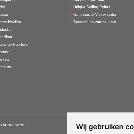
del
Unique Selling Points
esso
Garanties & Voorwaarden
orbo Novilon
Beoordeling van de klant
elasta
terfloor
ouis de Poortere
arade
arkett
elakos
s voorkeuren
Wij gebruiken c
Gebruik van deze site betekent d