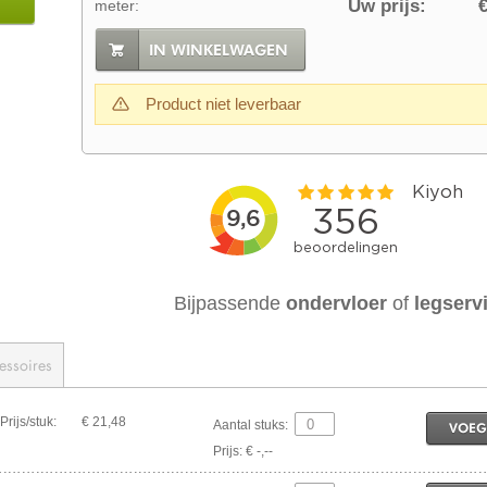
Uw prijs:
€
meter:
IN WINKELWAGEN
Product niet leverbaar
Bijpassende
ondervloer
of
legserv
essoires
Prijs/stuk:
€ 21,48
Aantal stuks:
VOEG
Prijs: € -,--