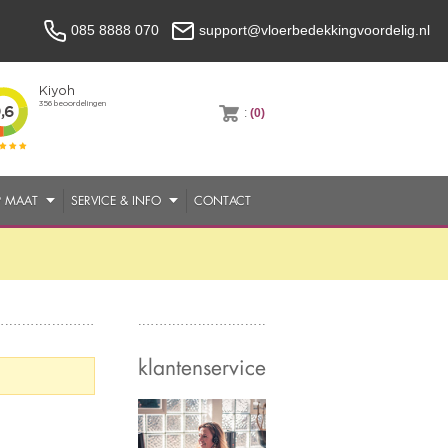
085 8888 070
support@vloerbedekkingvoordelig.nl
:
(0)
P MAAT
SERVICE & INFO
CONTACT
klantenservice