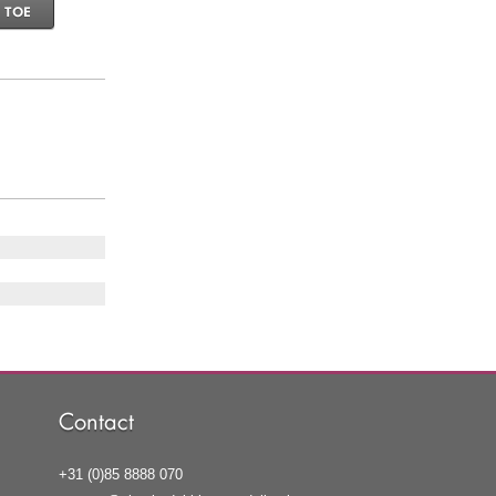
 TOE
Contact
+31 (0)85 8888 070