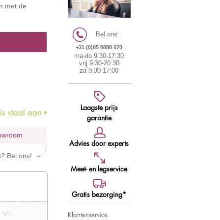
en met de
Bel ons:
+31 (0)85 8888 070
ma-do 9:30-17:30
vrij 9:30-20:30
za 9:30-17:00
Laagste prijs
s staal aan
garantie
howroom
Advies door experts
s? Bel ons!
Meet- en legservice
Gratis bezorging*
 -,--
Klantenservice