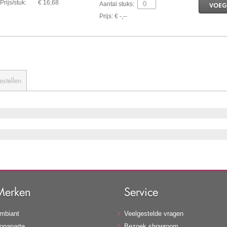
Prijs/stuk:
€ 16,68
Aantal stuks:
VOEG
Prijs: € -,--
estellen
Merken
Service
mbiant
Veelgestelde vragen
onaparte
Bezoek showroom