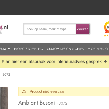
Zoeken
EUM
PROJECTSTOFFERING
CUSTOM DESIGN-VLOEREN
VLOERKLEED O
Plan hier een afspraak voor interieuradvies gesprek
- 3072
Product niet leverbaar
Ambiant Busoni
- 3072