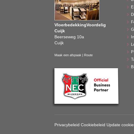
E
D
F
VloerbedekkingVoordelig
G
Cuijk
Beerseweg 10a
In
Cuijk
L
P
Maak een afspaak
|
Route
T
B
Privacybeleid
Cookiebeleid
Update cookie