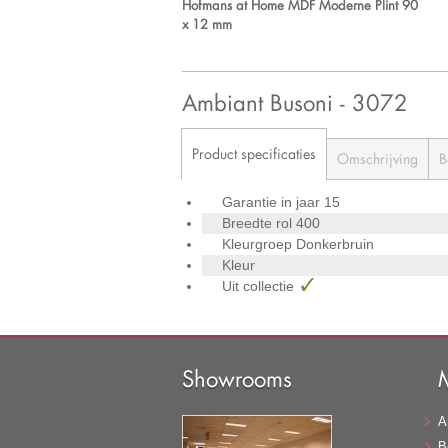
Hofmans at Home MDF Moderne Plint 90
x 12 mm
Ambiant Busoni - 3072
Product specificaties
Omschrijving
B
Garantie in jaar
15
Breedte rol
400
Kleurgroep
Donkerbruin
Kleur
Uit collectie
Showrooms
A
B